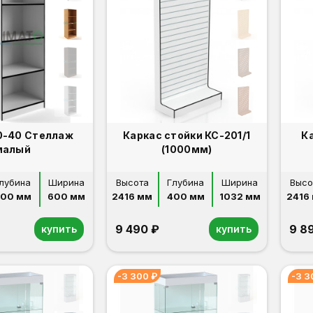
0-40 Стеллаж
Каркас стойки КС-201/1
Ка
малый
(1000мм)
лубина
Ширина
Высота
Глубина
Ширина
Высо
00 мм
600 мм
2416 мм
400 мм
1032 мм
2416
9 490 ₽
9 8
купить
купить
-3 300 ₽
-3 3