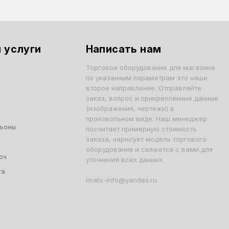
 услуги
Написать нам
Торговое оборудование для магазина
по указанным параметрам это наше
второе направление. Отправляйте
заказ, вопрос и прикреплённые данные
(изображения, чертежи) в
произвольном виде. Наш менеджер
льоны
посчитает примерную стоимость
заказа, нарисует модель торгового
оборудования и свяжется с вами для
юч
уточнения всех данных.
та
imato-info@yandex.ru