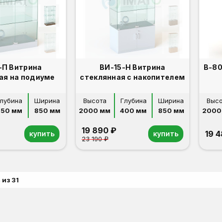
-П Витрина
ВИ-15-Н Витрина
В-80
ая на подиуме
стеклянная с накопителем
лубина
Ширина
Высота
Глубина
Ширина
Выс
450 мм
850 мм
2000 мм
400 мм
850 мм
2000
19 890 ₽
19 
купить
купить
23 190 ₽
 из 31