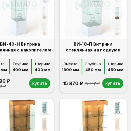
ВИ-40-Н Витрина
ВИ-18-П Витрина
лянная с накопителем
стеклянная на подиуме
ота
Глубина
Ширина
Высота
Глубина
Ширина
 мм
400 мм
400 мм
1800 мм
450 мм
450 мм
990 ₽
15 870 ₽
купить
купить
19 170 ₽
0 ₽