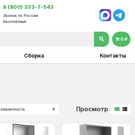
8 (800) 333-7-543
Звонок по России
бесплатный
search
0 ₽
Сборка
Контакты
Просмотр
view_module
view_list
елевантность