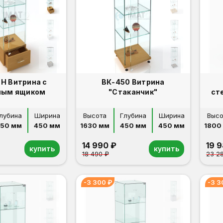
Н Витрина с
ВК-450 Витрина
ным ящиком
"Стаканчик"
ст
лубина
Ширина
Высота
Глубина
Ширина
Высо
50 мм
450 мм
1630 мм
450 мм
450 мм
1800
14 990 ₽
19 
купить
купить
18 490 ₽
23 2
-3 300 ₽
-3 3