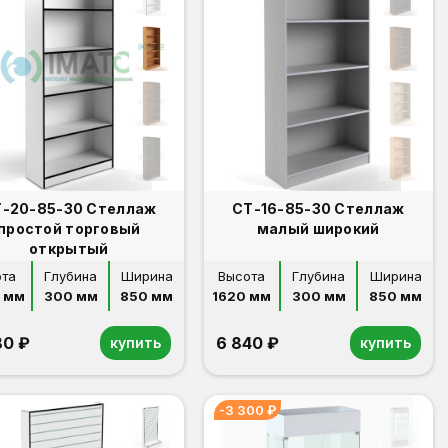
-20-85-30 Стеллаж
СТ-16-85-30 Стеллаж
простой торговый
малый широкий
открытый
ота
Глубина
Ширина
Высота
Глубина
Ширина
 мм
300 мм
850 мм
1620 мм
300 мм
850 мм
80 ₽
6 840 ₽
купить
купить
-3 300 ₽