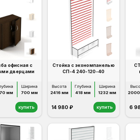
мба офисная с
Стойка с экономпанелью
СТ
ыми дверцами
СП-4 240-120-40
лубина
Ширина
Высота
Глубина
Ширина
Выс
70 мм
700 мм
2416 мм
418 мм
1232 мм
2000
14 980 ₽
6 9
купить
купить