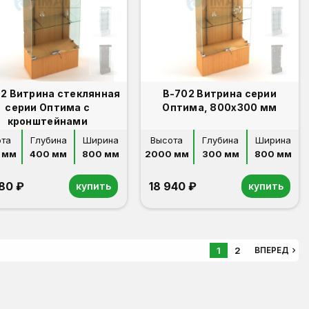
2 Витрина стеклянная
В-702 Витрина серии
серии Оптима с
Оптима, 800x300 мм
кронштейнами
ота
Глубина
Ширина
Высота
Глубина
Ширина
 мм
400 мм
800 мм
2000 мм
300 мм
800 мм
480 ₽
18 940 ₽
купить
купить
1
2
navigate_next
ВПЕРЕД