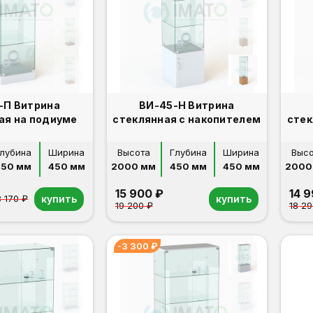
-П Витрина
ВИ-45-Н Витрина
ая на подиуме
стеклянная с накопителем
стек
лубина
Ширина
Высота
Глубина
Ширина
Выс
450 мм
450 мм
2000 мм
450 мм
450 мм
2000
15 900 ₽
14 
купить
купить
8 170 ₽
19 200 ₽
18 29
-3 300 ₽