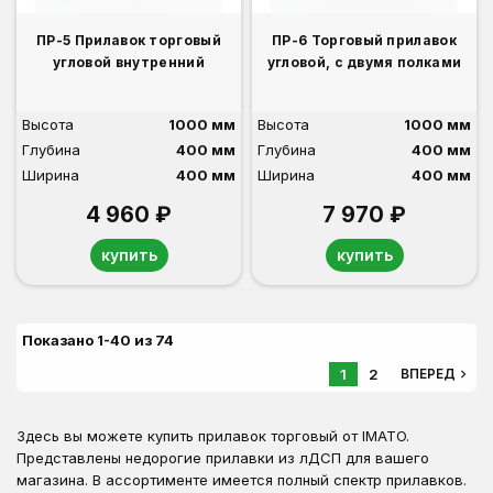
ПР-5 Прилавок торговый
ПР-6 Торговый прилавок
угловой внутренний
угловой, с двумя полками
Высота
1000 мм
Высота
1000 мм
Глубина
400 мм
Глубина
400 мм
Ширина
400 мм
Ширина
400 мм
4 960 ₽
7 970 ₽
купить
купить
Показано 1-40 из 74
1
2
navigate_next
ВПЕРЕД
Здесь вы можете купить прилавок торговый от IMATO.
Представлены недорогие прилавки из лДСП для вашего
магазина. В ассортименте имеется полный спектр прилавков.