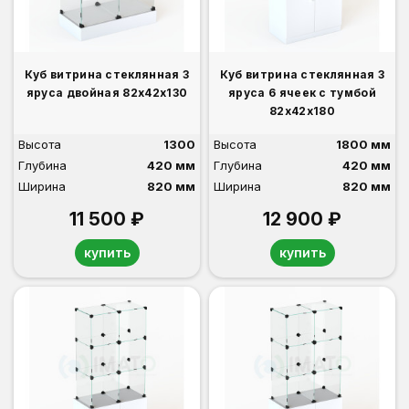
Куб витрина стеклянная 3
Куб витрина стеклянная 3
яруса двойная 82х42х130
яруса 6 ячеек с тумбой
82х42х180
Высота
1300
Высота
1800 мм
Глубина
420 мм
Глубина
420 мм
Ширина
820 мм
Ширина
820 мм
11 500 ₽
12 900 ₽
купить
купить