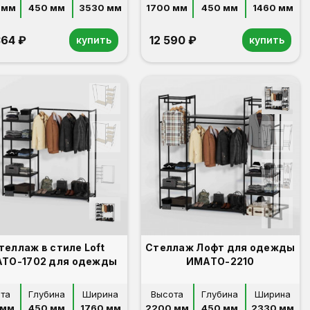
 мм
450 мм
3530 мм
1700 мм
450 мм
1460 мм
364 ₽
12 590 ₽
купить
купить
теллаж в стиле Loft
Стеллаж Лофт для одежды
ТО-1702 для одежды
ИМАТО-2210
та
Глубина
Ширина
Высота
Глубина
Ширина
 мм
450 мм
1760 мм
2200 мм
450 мм
2330 мм