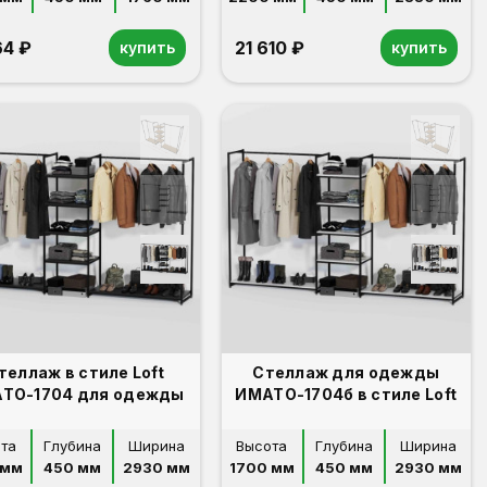
64 ₽
21 610 ₽
купить
купить
теллаж в стиле Loft
Стеллаж для одежды
ТО-1704 для одежды
ИМАТО-1704б в стиле Loft
та
Глубина
Ширина
Высота
Глубина
Ширина
 мм
450 мм
2930 мм
1700 мм
450 мм
2930 мм