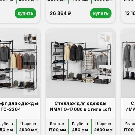
26 364 ₽
13 1
купить
купить
офт для одежды
Стеллаж для одежды
С
ТО-2204
ИМАТО-1708б в стиле Loft
ИМА
лубина
Ширина
Высота
Глубина
Ширина
Высо
50 мм
2930 мм
1700 мм
450 мм
2630 мм
1700