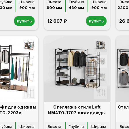
лубина
Ширина
Высота
Глубина
Ширина
Высо
30 мм
900 мм
800 мм
430 мм
900 мм
2200
12 607 ₽
26 
купить
купить
офт для одежды
Стеллаж в стиле Loft
Стел
ТО-2203к
ИМАТО-1707 для одежды
лубина
Ширина
Высота
Глубина
Ширина
Высо