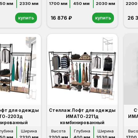
50 мм
2330 мм
1700 мм
450 мм
2030 мм
2200
16 876 ₽
26 
купить
купить
офт для одежды
Стеллаж Лофт для одежды
С
ТО-2203д
ИМАТО-2211д
ИМА
нированный
комбинированный
лубина
Ширина
Высота
Глубина
Ширина
Высо
50 мм
2330 мм
2200 мм
400 мм
3530 мм
1700