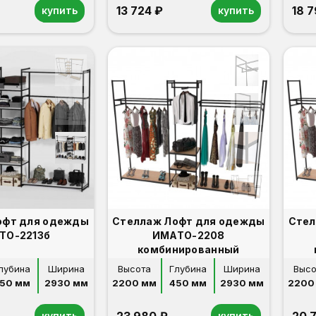
13 724 ₽
18 
купить
купить
офт для одежды
Стеллаж Лофт для одежды
Стел
ТО-2213б
ИМАТО-2208
комбинированный
лубина
Ширина
Высота
Глубина
Ширина
Высо
50 мм
2930 мм
2200 мм
450 мм
2930 мм
2200
купить
купить