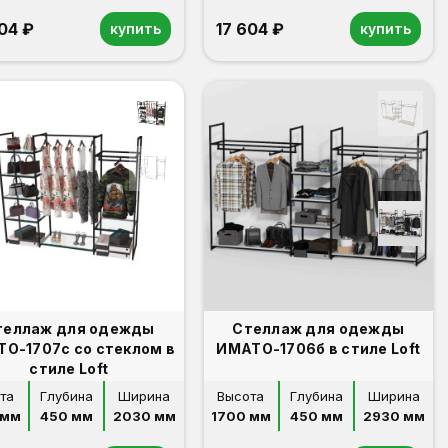
604 ₽
17 604 ₽
купить
купить
теллаж для одежды
Стеллаж для одежды
О-1707с со стеклом в
ИМАТО-1706б в стиле Loft
стиле Loft
та
Глубина
Ширина
Высота
Глубина
Ширина
 мм
450 мм
2030 мм
1700 мм
450 мм
2930 мм