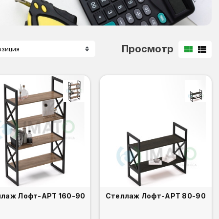
Просмотр
view_module
view_list
озиция
Стеллаж Лофт-АРТ 160-90
Стеллаж Лофт-АРТ 80-90