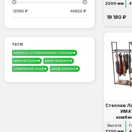
2200 мм
4
12590
₽
40820
₽
19 180 ₽
ТЕГИ
витрина со стеклянными полками
мини витрина
мини-витрина
стеклянный шкаф
шкаф витрина
Стеллаж Л
ИМА
комби
Высота
Г
2200 мм
4