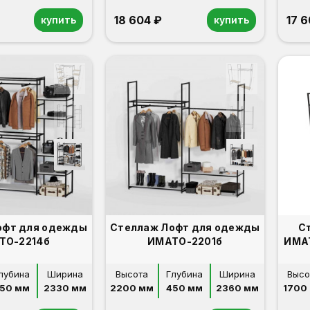
18 604 ₽
17 
купить
купить
офт для одежды
Стеллаж Лофт для одежды
С
ТО-2214б
ИМАТО-2201б
ИМАТ
лубина
Ширина
Высота
Глубина
Ширина
Высо
50 мм
2330 мм
2200 мм
450 мм
2360 мм
1700