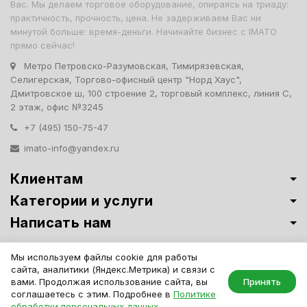
Вас. Мы делаем торговое оборудование, опираясь на триаду:
практичность, прочность, цена. Не задерживаем Вас ни
минутой больше: время-деньги. Начинайте бизнес с IMATO
прямо сейчас!
Метро Петровско-Разумовская, Тимирязевская,
Селигерская, Торгово-офисный центр "Норд Хаус",
Дмитровское ш, 100 строение 2, торговый комплекс, линия С,
2 этаж, офис №3245
+7 (495) 150-75-47
imato-info@yandex.ru
Клиентам
Категории и услуги
Написать нам
Витрины премиум-класса ИМАТО
·
Политика обработки персональных
Мы используем файлы cookie для работы
данных
сайта, аналитики (Яндекс.Метрика) и связи с
IMATO. Интернет Магазин Торговой И Офисной Мебели. ООО "ИМАТО",
вами. Продолжая использование сайта, вы
Принять
ИНН 7717506114 КПП 771701001, ОГРН 1047796163799
соглашаетесь с этим. Подробнее в
Политике
обработки персональных данных
.