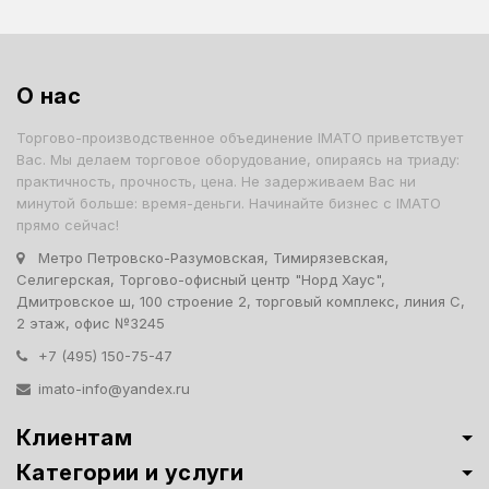
О нас
Торгово-производственное объединение IMATO приветствует
Вас. Мы делаем торговое оборудование, опираясь на триаду:
практичность, прочность, цена. Не задерживаем Вас ни
минутой больше: время-деньги. Начинайте бизнес с IMATO
прямо сейчас!
Метро Петровско-Разумовская, Тимирязевская,
Селигерская, Торгово-офисный центр "Норд Хаус",
Дмитровское ш, 100 строение 2, торговый комплекс, линия С,
2 этаж, офис №3245
+7 (495) 150-75-47
imato-info@yandex.ru
Клиентам
Категории и услуги