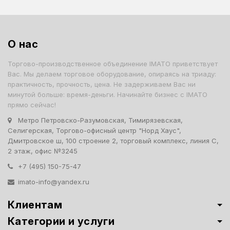
О нас
Торгово-производственное объединение IMATO приветствует
Вас. Мы делаем торговое оборудование, опираясь на триаду:
практичность, прочность, цена. Не задерживаем Вас ни
минутой больше: время-деньги. Начинайте бизнес с IMATO
прямо сейчас!
Метро Петровско-Разумовская, Тимирязевская,
Селигерская, Торгово-офисный центр "Норд Хаус",
Дмитровское ш, 100 строение 2, торговый комплекс, линия С,
2 этаж, офис №3245
+7 (495) 150-75-47
imato-info@yandex.ru
Клиентам
Категории и услуги