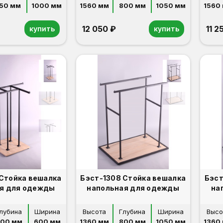
50 мм
1000 мм
1560 мм
800 мм
1050 мм
1560
12 050 ₽
11 2
купить
купить
 Стойка вешалка
Бэст-1308 Стойка вешалка
Бэст
я для одежды
напольная для одежды
на
лубина
Ширина
Высота
Глубина
Ширина
Высо
00 мм
600 мм
1360 мм
800 мм
1050 мм
1360