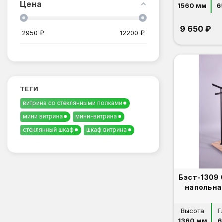
Цена
1560 мм
6
9 650 ₽
2950
₽
12200
₽
ТЕГИ
витрина со стеклянными полками
мини витрина
мини-витрина
стеклянный шкаф
шкаф витрина
Бэст-1309
напольна
Высота
Г
1360 мм
6