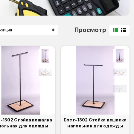
Просмотр
view_module
view_list
озиция
-1502 Стойка вешалка
Бэст-1302 Стойка вешалка
польная для одежды
напольная для одежды