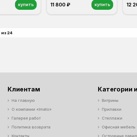
11 800 ₽
12 
купить
купить
 из 24
Клиентам
Категории и
На главную
Витрины
О компании «Imato»
Прилавки
Галерея работ
Стеллажи
Политика возврата
Офисная мебель
Контакты
Островные пави