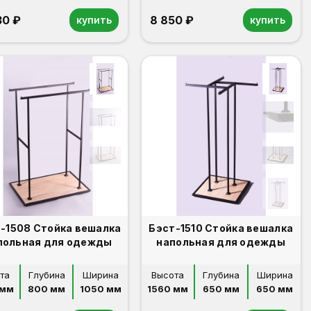
30 ₽
8 850 ₽
купить
купить
-1508 Стойка вешалка
Бэст-1510 Стойка вешалка
польная для одежды
напольная для одежды
та
Глубина
Ширина
Высота
Глубина
Ширина
 мм
800 мм
1050 мм
1560 мм
650 мм
650 мм