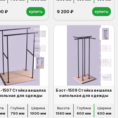
00 ₽
9 200 ₽
купить
купить
-1507 Стойка вешалка
Бэст-1509 Стойка вешалка
польная для одежды
напольная для одежды
та
Глубина
Ширина
Высота
Глубина
Ширина
 мм
750 мм
1000 мм
1560 мм
600 мм
600 мм