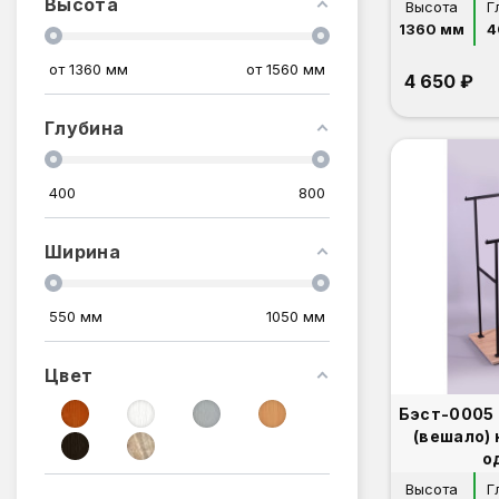
Высота
Высота
Г
1360 мм
4
от
1360
мм
от
1560
мм
4 650 ₽
Глубина
400
800
Ширина
550
мм
1050
мм
Цвет
Бэст-0005 
(вешало)
о
Высота
Г