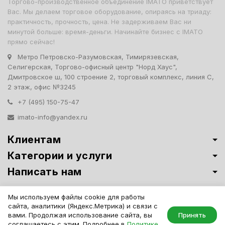
Торгово-производственное объединение IMATO приветствует
Вас. Мы делаем торговое оборудование, опираясь на триаду:
практичность, прочность, цена. Не задерживаем Вас ни
минутой больше: время-деньги. Начинайте бизнес с IMATO
прямо сейчас!
Метро Петровско-Разумовская, Тимирязевская,
Селигерская, Торгово-офисный центр "Норд Хаус",
Дмитровское ш, 100 строение 2, торговый комплекс, линия С,
2 этаж, офис №3245
+7 (495) 150-75-47
imato-info@yandex.ru
Клиентам
Категории и услуги
Написать нам
Витрины премиум-класса ИМАТО
·
Политика обработки персональных
Мы используем файлы cookie для работы
данных
сайта, аналитики (Яндекс.Метрика) и связи с
IMATO. Интернет Магазин Торговой И Офисной Мебели. ООО "ИМАТО",
вами. Продолжая использование сайта, вы
Принять
ИНН 7717506114 КПП 771701001, ОГРН 1047796163799
соглашаетесь с этим. Подробнее в
Политике