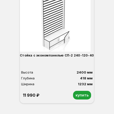
Стойка с экономпанелью СП-2 240-120-40
Высота
2400 мм
Глубина
418 мм
Ширина
1232 мм
11 990 ₽
купить
Орех
Белый
Серый
Светлый бук
Венге