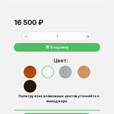
16 500 ₽
remove
add
shopping_cart
В корзину
Цвет:
Палитру всех возможных цветов уточняйте к
менеджера.