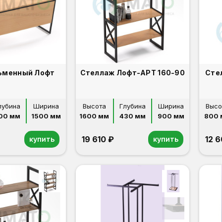
ьменный Лофт
Стеллаж Лофт-АРТ 160-90
лубина
Ширина
Высота
Глубина
Ширина
Высо
00 мм
1500 мм
1600 мм
430 мм
900 мм
800 
19 610 ₽
12 
купить
купить