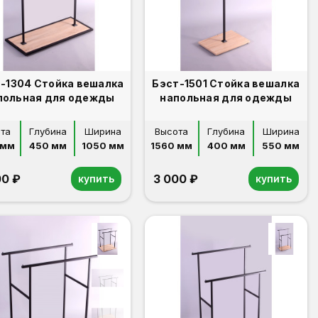
-1304 Стойка вешалка
Бэст-1501 Стойка вешалка
польная для одежды
напольная для одежды
та
Глубина
Ширина
Высота
Глубина
Ширина
 мм
450 мм
1050 мм
1560 мм
400 мм
550 мм
00 ₽
3 000 ₽
купить
купить