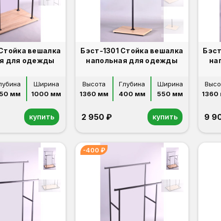
 Стойка вешалка
Бэст-1301 Стойка вешалка
Бэст
я для одежды
напольная для одежды
на
лубина
Ширина
Высота
Глубина
Ширина
Высо
50 мм
1000 мм
1360 мм
400 мм
550 мм
1360
2 950 ₽
9 9
купить
купить
-400 ₽