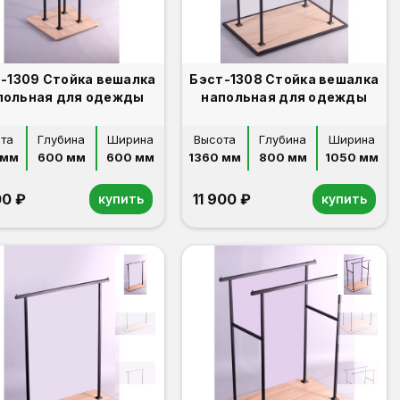
-1309 Стойка вешалка
Бэст-1308 Стойка вешалка
польная для одежды
напольная для одежды
та
Глубина
Ширина
Высота
Глубина
Ширина
 мм
600 мм
600 мм
1360 мм
800 мм
1050 мм
00 ₽
11 900 ₽
купить
купить