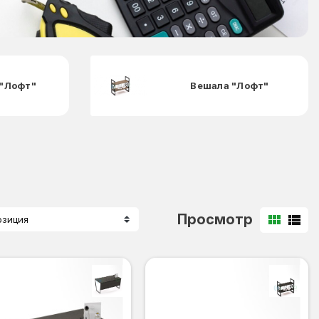
"Лофт"
Вешала "Лофт"
Просмотр
view_module
view_list
озиция