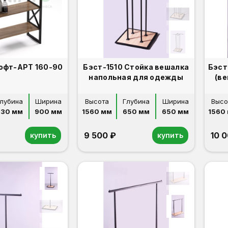
Стеллаж Лофт-АРТ 160-90
Бэст-1510 Стойка вешалка
Бэст
напольная для одежды
(ве
лубина
Ширина
Высота
Глубина
Ширина
Высо
430 мм
900 мм
1560 мм
650 мм
650 мм
1560
9 500 ₽
10 
купить
купить