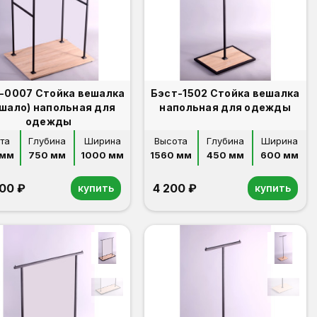
-0007 Стойка вешалка
Бэст-1502 Стойка вешалка
шало) напольная для
напольная для одежды
одежды
та
Глубина
Ширина
Высота
Глубина
Ширина
 мм
750 мм
1000 мм
1560 мм
450 мм
600 мм
000 ₽
4 200 ₽
купить
купить