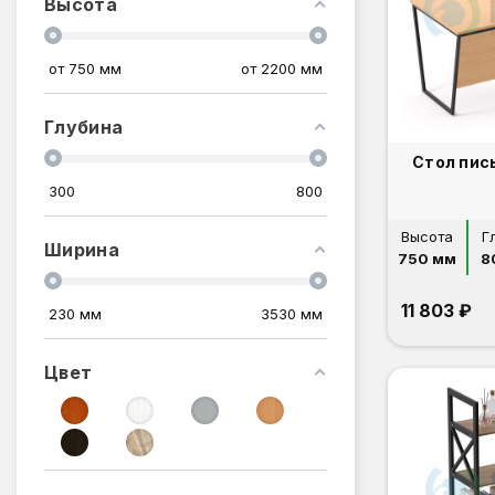
Высота
от
750
мм
от
2200
мм
Глубина
Стол пис
300
800
Высота
Г
Ширина
750 мм
8
11 803 ₽
230
мм
3530
мм
Цвет