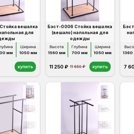
Стойка вешалка
Бэст-0006 Стойка вешалка
Бэст
 напольная для
(вешало) напольная для
на
дежды
одежды
лубина
Ширина
Высота
Глубина
Ширина
Высо
00 мм
1050 мм
1560 мм
700 мм
1050 мм
1360
11 250 ₽
7 6
купить
купить
11 650 ₽