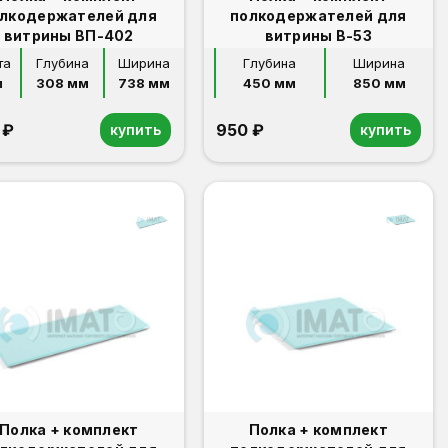
лкодержателей для
полкодержателей для
витрины ВП-402
витрины В-53
та
Глубина
Ширина
Глубина
Ширина
 
308 мм
738 мм
450 мм
850 мм
 ₽
950 ₽
купить
купить
Полка + комплект
Полка + комплект