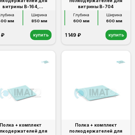
лкодержателей для
полкодержателей для
витрины В-164,
витрины В-704
В-206,В-406.
Глубина
Ширина
Глубина
Ширина
400 мм
850 мм
600 мм
600 мм
 ₽
1 149 ₽
купить
купить
Полка + комплект
Полка + комплект
лкодержателей для
полкодержателей для