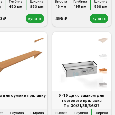
та
Глубина
Ширина
Высота
Глубина
Ширина
м
450 мм
850 мм
16 мм
195 мм
568 мм
0 ₽
495 ₽
купить
купить
а для сумок к прилавку
Я-1 Ящик с замком для
торгового прилавка
Пр-30/31/35/36/37
та
Глубина
Ширина
Высота
Глубина
Ширина