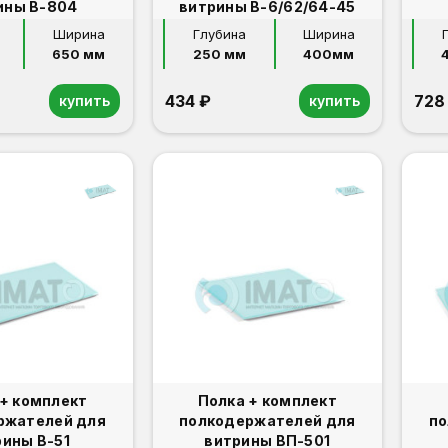
ины В-804
витрины В-6/62/64-45
Ширина
Глубина
Ширина
650 мм
250 мм
400мм
434 ₽
728
купить
купить
 + комплект
Полка + комплект
ржателей для
полкодержателей для
по
рины В-51
витрины ВП-501