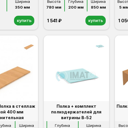
Ширина
Высота
Глубина
Ширина
Высо
350 мм
780 мм
200 мм
850 мм
5 м
1 541 ₽
1 05
купить
купить
Полка в стеллаж
Полка + комплект
Полк
ой 400 мм
полкодержателей для
нительная
витрины В-52
лубина
Ширина
Глубина
Ширина
Высо