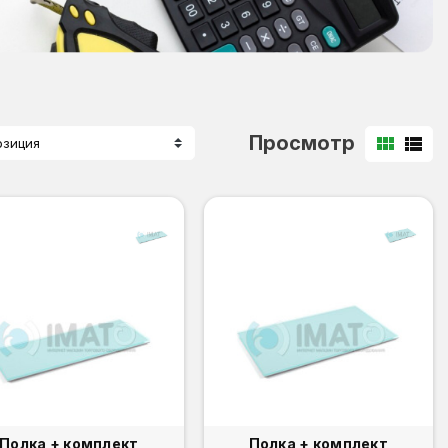
Просмотр
view_module
view_list
озиция
Полка + комплект
Полка + комплект