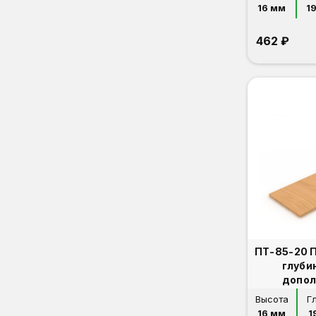
16 мм
1
462 ₽
ПТ-85-20 
глуби
допол
Высота
Г
16 мм
1