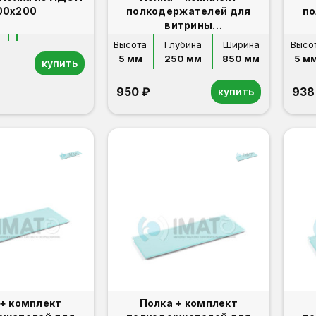
00х200
полкодержателей для
по
витрины
ВА-601/631/641/651/731
Высота
Глубина
Ширина
Высо
5 мм
250 мм
850 мм
5 мм
купить
950 ₽
938
купить
 + комплект
Полка + комплект