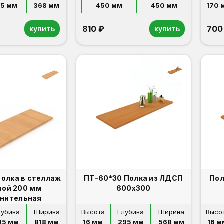
95 мм 
368 мм
450 мм
450 мм
170 
810 ₽
700
купить
купить
Полка в стеллаж
ПТ-60*30 Полка из ЛДСП
Пол
ной 200 мм
600х300
нительная
лубина
Ширина
Высота
Глубина
Ширина
Высо
95 мм
818 мм
16 мм
295 мм
568 мм
16 м