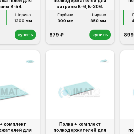
ржателей для
полкодержателей для
по
ины В-54
витрины В-6,В-306.
Ширина
Глубина
Ширина
1200 мм
300 мм
850 мм
879 ₽
899
купить
купить
 + комплект
Полка + комплект
ржателей для
полкодержателей для
по