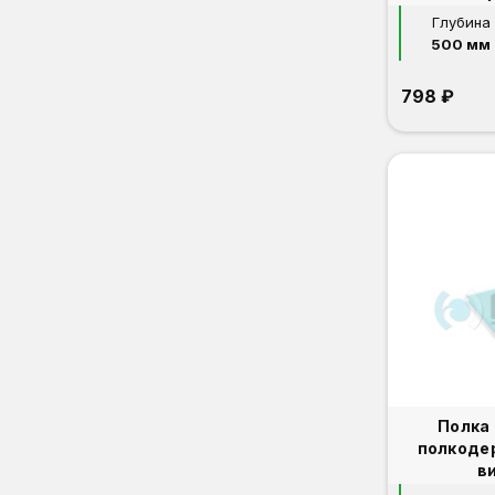
Глубина
500 мм
798 ₽
Полка
полкоде
в
ВА-200/230