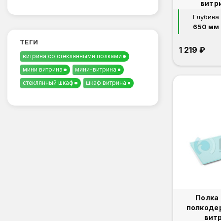
витр
Глубина
650 мм
ТЕГИ
1 219 ₽
витрина со стеклянными полками
мини витрина
мини-витрина
стеклянный шкаф
шкаф витрина
Полка
полкоде
вит