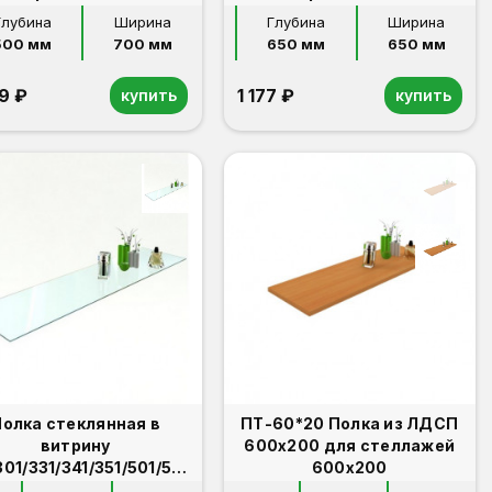
Глубина
Ширина
Глубина
Ширина
500 мм
700 мм
650 мм
650 мм
9 ₽
1 177 ₽
купить
купить
олка стеклянная в
ПТ-60*20 Полка из ЛДСП
витрину
600х200 для стеллажей
01/331/341/351/501/531
600х200
дополнительная