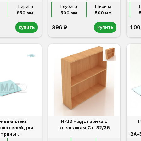
Ширина
Глубина
Ширина
850 мм
500 мм
500 мм
896 ₽
1 00
купить
купить
 + комплект
Н-32 Надстройка с
П
ржателей для
стеллажам Ст-32/36
итрины
ВА-3
/240/250/400/430