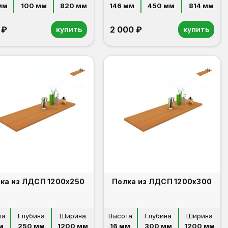
мм
100 мм
820 мм
146 мм
450 мм
814 мм
 ₽
2 000 ₽
купить
купить
ка из ЛДСП 1200х250
Полка из ЛДСП 1200х300
та
Глубина
Ширина
Высота
Глубина
Ширина
м
250 мм
1200 мм
16 мм
300 мм
1200 мм