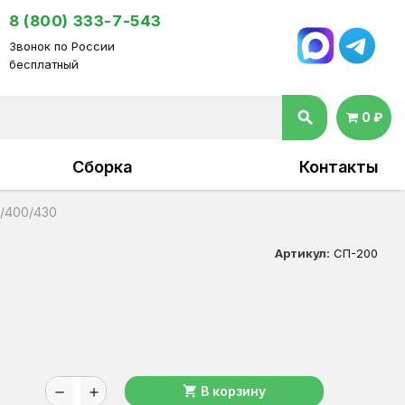
8 (800) 333-7-543
Звонок по России
бесплатный
search
0 ₽
Сборка
Контакты
/400/430
Артикул:
СП-200
shopping_cart
В корзину
remove
add