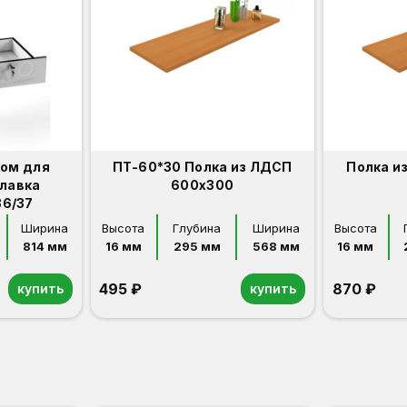
ком для
ПТ-60*30 Полка из ЛДСП
Полка и
илавка
600х300
36/37
Ширина
Высота
Глубина
Ширина
Высота
814 мм
16 мм
295 мм
568 мм
16 мм
495 ₽
870 ₽
купить
купить
Орех
Белый
Серый
Светлый бук
Венге