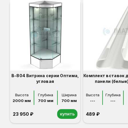
В-804 Витрина серии Оптима,
Комплект вставок 
угловая
панели (белые)
Высота
Глубина
Ширина
Высота
Глубина
2000 мм
700 мм
700 мм
---
---
23 950 ₽
489 ₽
купить
Орех
Белый
Серый
Светлый бук
Венге