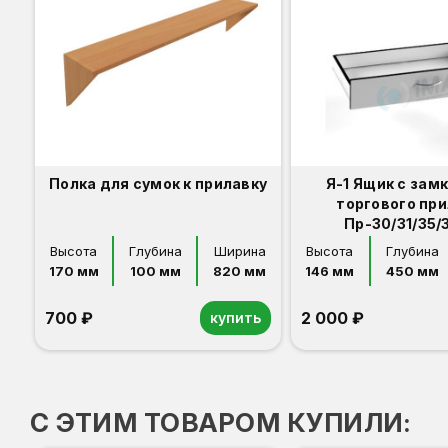
Полка для сумок к прилавку
Я-1 Ящик с зам
торгового пр
Пр-30/31/35/
Высота
Глубина
Ширина
Высота
Глубина
170 мм
100 мм
820 мм
146 мм
450 мм
700 ₽
2 000 ₽
купить
Орех
Белый
Серый
Светлый бук
Венге
Орех
Белый
Серый
Светлый бук
Венге
С ЭТИМ ТОВАРОМ КУПИЛИ: