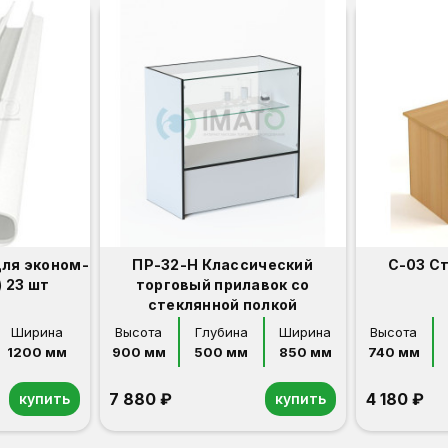
для эконом-
ПР-32-Н Классический
С-03 С
 23 шт
торговый прилавок со
стеклянной полкой
Ширина
Высота
Глубина
Ширина
Высота
1200 мм
900 мм
500 мм
850 мм
740 мм
7 880 ₽
4 180 ₽
купить
купить
Орех
Белый
Серый
Светлый бук
Венге
Дуб сонома
Орех
Белый
Серый
Светлый бук
Венге