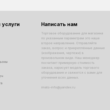
 услуги
Написать нам
Торговое оборудование для магазина
по указанным параметрам это наше
второе направление. Отправляйте
заказ, вопрос и прикреплённые данные
(изображения, чертежи) в
произвольном виде. Наш менеджер
льоны
посчитает примерную стоимость
заказа, нарисует модель торгового
оборудования и свяжется с вами для
юч
уточнения всех данных.
та
imato-info@yandex.ru