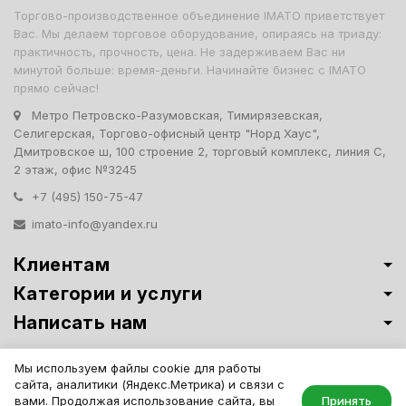
Торгово-производственное объединение IMATO приветствует
Вас. Мы делаем торговое оборудование, опираясь на триаду:
практичность, прочность, цена. Не задерживаем Вас ни
минутой больше: время-деньги. Начинайте бизнес с IMATO
прямо сейчас!
Метро Петровско-Разумовская, Тимирязевская,
Селигерская, Торгово-офисный центр "Норд Хаус",
Дмитровское ш, 100 строение 2, торговый комплекс, линия С,
2 этаж, офис №3245
+7 (495) 150-75-47
imato-info@yandex.ru
Клиентам
Категории и услуги
Написать нам
Витрины премиум-класса ИМАТО
·
Политика обработки персональных
Мы используем файлы cookie для работы
данных
сайта, аналитики (Яндекс.Метрика) и связи с
IMATO. Интернет Магазин Торговой И Офисной Мебели. ООО "ИМАТО",
вами. Продолжая использование сайта, вы
Принять