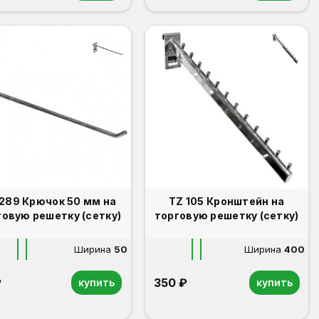
289 Крючок 50 мм на
TZ 105 Кронштейн на
говую решетку (сетку)
торговую решетку (сетку)
Ширина
50
Ширина
400
₽
350 ₽
купить
купить