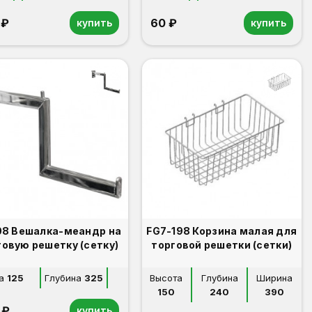
 ₽
60 ₽
купить
купить
08 Вешалка-меандр на
FG7-198 Корзина малая для
говую решетку (сетку)
торговой решетки (сетки)
а
125
Глубина
325
Высота
Глубина
Ширина
150
240
390
 ₽
купить