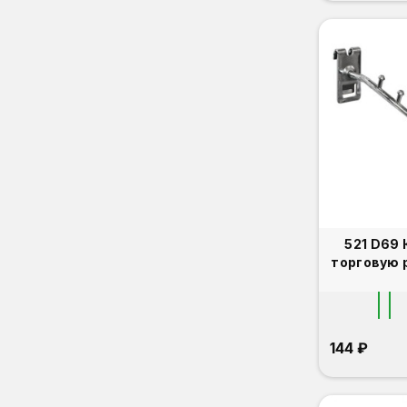
521 D69 Кронштейн на
торговую 
144 ₽