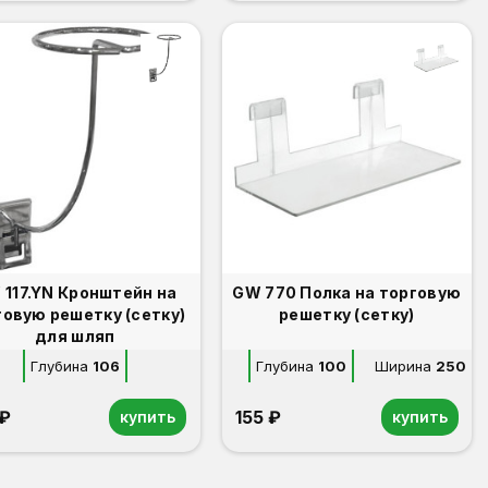
YN Кронштейн на
GW 770 Полка на торговую
говую решетку (сетку)
решетку (сетку)
для шляп
Глубина
106
Глубина
100
Ширина
250
 ₽
155 ₽
купить
купить