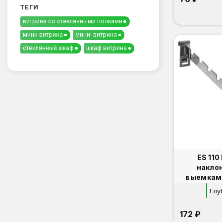
ТЕГИ
витрина со стеклянными полками
мини витрина
мини-витрина
стеклянный шкаф
шкаф витрина
ES 11
накло
выемками на торго
решет
Глу
172 ₽