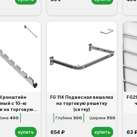
0 Кронштейн
FG 114 Подвесная вешалка
FG292/5 Крюч
нный с 10-ю
на торговую решетку
вую
(сетку)
ку (сетку)
бина
400
Глубина
300
Ширина
550
654 ₽
63 
купить
купить