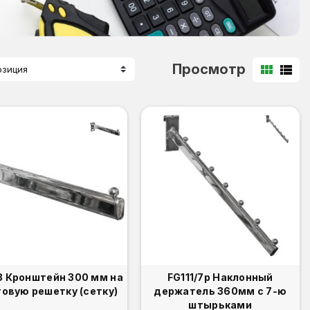
Просмотр
view_module
view_list
озиция
Кронштейн 300 мм на
FG111/7р Наклонный
говую решетку (сетку)
держатель 360мм с 7-ю
штырьками