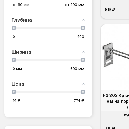
от
80
мм
от
390
мм
69 ₽
Глубина
0
400
Ширина
0
мм
600
мм
Цена
FG 303 Крю
14
₽
774
₽
мм на то
Глу
76 ₽