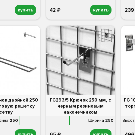
42 ₽
239
купить
купить
чок двойной 250
FG293/5 Крючок 250 мм, с
FG 1
рговую решетку
черным резиновым
тор
(сетку
наконечником
бина
250
Ширина
250
Высот
65 ₽
496
купить
купить