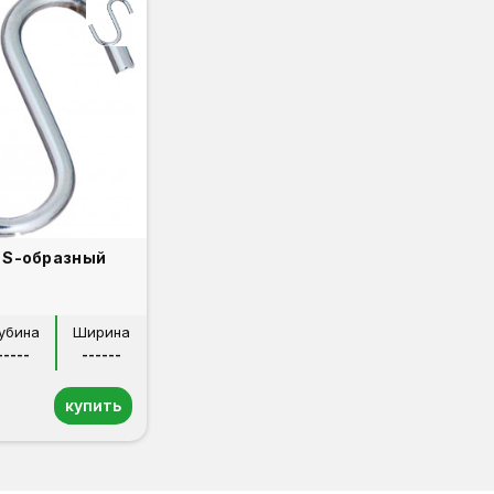
 S-образный
убина
Ширина
-----
------
купить