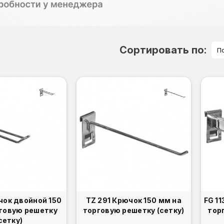
Сортировать по:
П
чок двойной 150
TZ 291 Крючок 150 мм на
FG 113 
рговую решетку
торговую решетку (сетку)
тор
сетку)