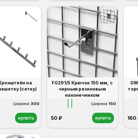
FG291/5 Крючок 150 мм, с
GW 117.
решетку (сетку)
черным резиновым
тор
наконечником
Ширина
300
Ширина
150
50 ₽
160
купить
купить