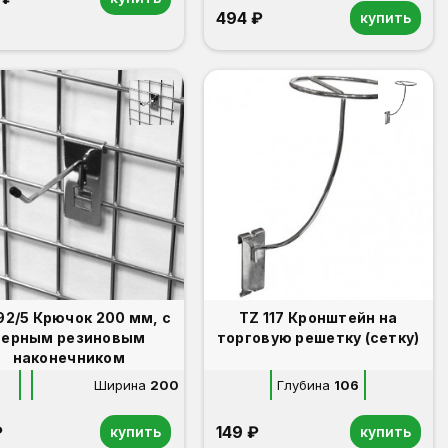
494 ₽
купить
ок 200 мм, с
TZ 117 Кронштейн на
черным резиновым
торговую решетку (сетку)
наконечником
Ширина
200
Глубина
106
₽
149 ₽
купить
купить