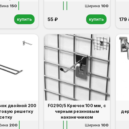
бина
150
Ширина
100
55 ₽
179
купить
купить
чок двойной 200
FG290/5 Крючок 100 мм, с
рговую решетку
черным резиновым
дер
(сетку
наконечником
бина
200
Ширина
100