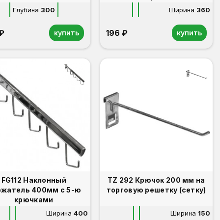
Глубина
300
Ширина
360
 ₽
196 ₽
купить
купить
FG112 Наклонный
TZ 292 Крючок 200 мм на
жатель 400мм с 5-ю
торговую решетку (сетку)
крючками
Ширина
400
Ширина
150