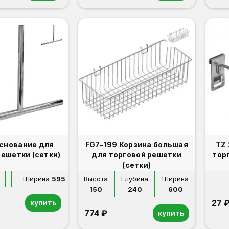
Основание для
FG7-199 Корзина большая
TZ 
решетки (сетки)
для торговой решетки
тор
(сетки)
Ширина
595
Высота
Глубина
Ширина
150
240
600
27 
купить
774 ₽
купить