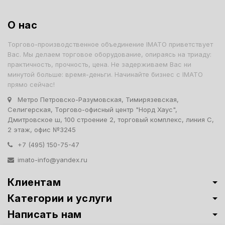
О нас
Торгово-производственное объединение IMATO приветствует
Вас. Мы делаем торговое оборудование, опираясь на триаду:
практичность, прочность, цена. Не задерживаем Вас ни
минутой больше: время-деньги. Начинайте бизнес с IMATO
прямо сейчас!
Метро Петровско-Разумовская, Тимирязевская,
Селигерская, Торгово-офисный центр "Норд Хаус",
Дмитровское ш, 100 строение 2, торговый комплекс, линия С,
2 этаж, офис №3245
+7 (495) 150-75-47
imato-info@yandex.ru
Клиентам
Категории и услуги
Написать нам