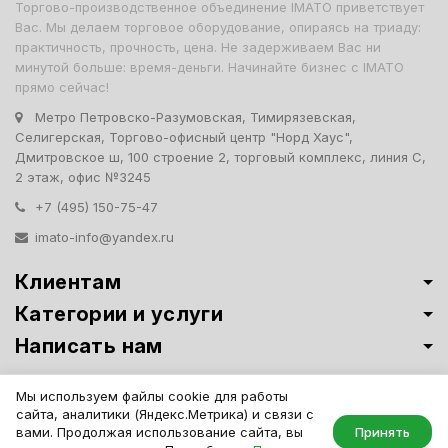
Торгово-производственное объединение IMATO приветствует
Вас. Мы делаем торговое оборудование, опираясь на триаду:
практичность, прочность, цена. Не задерживаем Вас ни
минутой больше: время-деньги. Начинайте бизнес с IMATO
прямо сейчас!
Метро Петровско-Разумовская, Тимирязевская,
Селигерская, Торгово-офисный центр "Норд Хаус",
Дмитровское ш, 100 строение 2, торговый комплекс, линия С,
2 этаж, офис №3245
+7 (495) 150-75-47
imato-info@yandex.ru
Клиентам
Категории и услуги
Написать нам
Витрины премиум-класса ИМАТО
·
Политика обработки персональных
Мы используем файлы cookie для работы
данных
сайта, аналитики (Яндекс.Метрика) и связи с
IMATO. Интернет Магазин Торговой И Офисной Мебели. ООО "ИМАТО",
вами. Продолжая использование сайта, вы
Принять
ИНН 7717506114 КПП 771701001, ОГРН 1047796163799