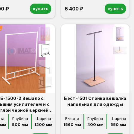
00 ₽
6 400 ₽
купить
купить
%
Б-1500-2 Вешало с
Бэст-1501 Стойка вешалка
ьшим усилителем и с
напольная для одежды
углой черной верхней
планкой
та
Глубина
Ширина
Высота
Глубина
Ширина
 мм
500 мм
1200 мм
1560 мм
400 мм
550 мм