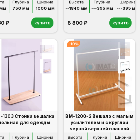
та
Глубина
Ширина
Высота
Глубина
Ширина
 мм
750 мм
1000 мм
--1840 мм
---395 мм
---395 мм
30 ₽
8 800 ₽
купить
купить
-10%
-1303 Стойка вешалка
ВМ-1200-2 Вешало с малым
польная для одежды
усилителем и с круглой
черной верхней планкой
та
Глубина
Ширина
Высота
Глубина
Ширина