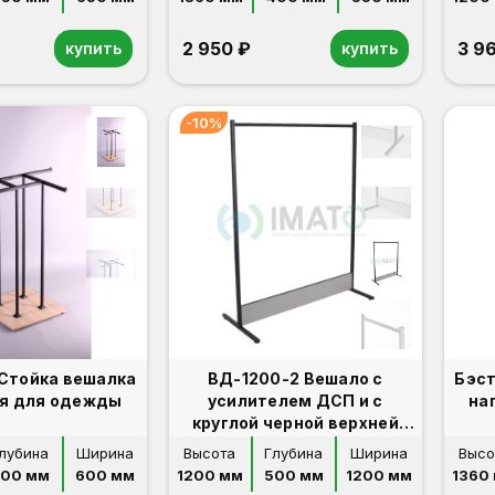
2 950 ₽
3 9
купить
купить
-10%
 Стойка вешалка
ВД-1200-2 Вешало с
Бэст
я для одежды
усилителем ДСП и с
на
круглой черной верхней
планкой
лубина
Ширина
Высота
Глубина
Ширина
Высо
00 мм
600 мм
1200 мм
500 мм
1200 мм
1360