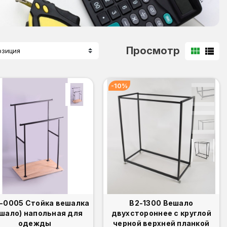
Просмотр
view_module
view_list
озиция
-10%
-0005 Стойка вешалка
В2-1300 Вешало
шало) напольная для
двухстороннее с круглой
одежды
черной верхней планкой