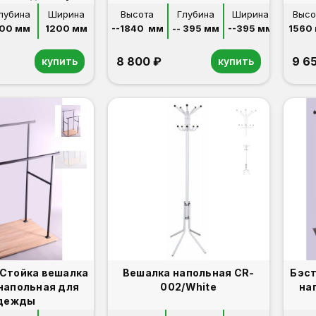
лубина
Ширина
Высота
Глубина
Ширина
Высо
00 мм
1200 мм
--1840  мм
-- 395 мм
--395 мм
1560
8 800 ₽
9 6
купить
купить
Стойка вешалка
Вешалка напольная CR-
Бэст
 напольная для
002/White
на
дежды