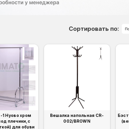
Сортировать по:
П
-1 Нуово хром
Вешалка напольная CR-
Бэст
под плечики,с
002/BROWN
(ве
ткой) для обуви