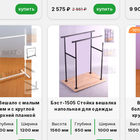
2 575 ₽
9 9
купить
купить
2 861 ₽
-10
Вешало с малым
Бэст-1505 Стойка вешалка
В
ем и с круглой
напольная для одежды
бол
ерхней планкой
кр
лубина
Ширина
Высота
Глубина
Ширина
Высо
00 мм
1200 мм
1560 мм
650 мм
1000 мм
1500