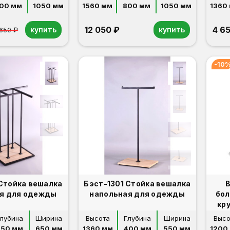
00 мм
1050 мм
1560 мм
800 мм
1050 мм
1360
12 050 ₽
4 6
купить
купить
 650 ₽
-10
 Стойка вешалка
Бэст-1301 Стойка вешалка
В
я для одежды
напольная для одежды
бол
кр
лубина
Ширина
Высота
Глубина
Ширина
Высо
650 мм
650 мм
1360 мм
400 мм
550 мм
1200