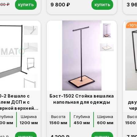
9 800 ₽
3 9
купить
купить
800 ₽
-10
0-2 Вешало с
Бэст-1502 Стойка вешалка
елем ДСП и с
напольная для одежды
дву
черной верхней
чер
ланкой
лубина
Ширина
Высота
Глубина
Ширина
Высо
00 мм
1200 мм
1560 мм
450 мм
600 мм
1500
купить
купить