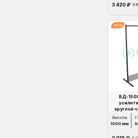
3 420 ₽
3 
-10%
ВД-150
усилит
круглой 
п
Высота
Г
1500 мм
5