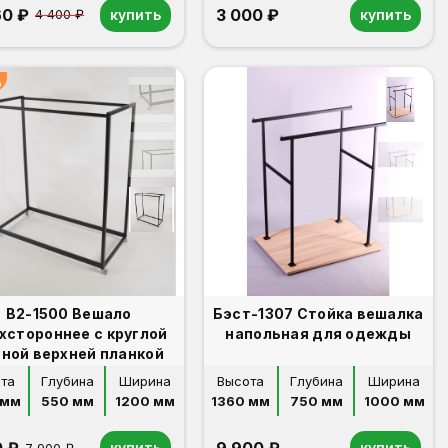
60 ₽
3 000 ₽
купить
купить
4 400 ₽
%
В2-1500 Вешало
Бэст-1307 Стойка вешалка
хстороннее с круглой
напольная для одежды
ной верхней планкой
та
Глубина
Ширина
Высота
Глубина
Ширина
 мм
550 мм
1200 мм
1360 мм
750 мм
1000 мм
купить
купить