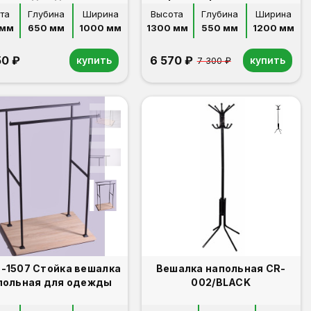
та
Глубина
Ширина
Высота
Глубина
Ширина
 мм
650 мм
1000 мм
1300 мм
550 мм
1200 мм
50 ₽
6 570 ₽
купить
купить
7 300 ₽
-1507 Стойка вешалка
Вешалка напольная CR-
польная для одежды
002/BLACK