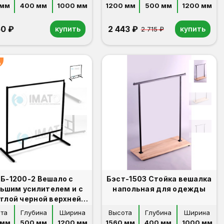
 мм
400 мм
1000 мм
1200 мм
500 мм
1200 мм
50 ₽
2 443 ₽
купить
купить
2 715 ₽
%
Б-1200-2 Вешало с
Бэст-1503 Стойка вешалка
ьшим усилителем и с
напольная для одежды
углой черной верхней
планкой
та
Глубина
Ширина
Высота
Глубина
Ширина
 мм
500 мм
1200 мм
1560 мм
400 мм
1000 мм