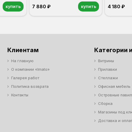
7 880 ₽
4 180 ₽
купить
купить
Орех
Белый
Серый
Светлый бук
Венге
Дуб сонома
Орех
Белый
Серый
Светлый бук
Венге
Клиентам
Категории и
На главную
Витрины
О компании «Imato»
Прилавки
Галерея работ
Стеллажи
Политика возврата
Офисная мебель
Контакты
Островные пави
Сборка
Магазины под кл
Доставка и опла