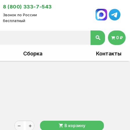
8 (800) 333-7-543
Звонок по России
бесплатный
search
0 ₽
Сборка
Контакты
shopping_cart
В корзину
remove
add