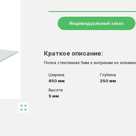
Индивидуальный заказ
Краткое описание:
Полка стеклянная 5мм к витринам из алюмини
Ширина
Глубина
850 мм
250 мм
Высота
5 мм
zoom_out_map