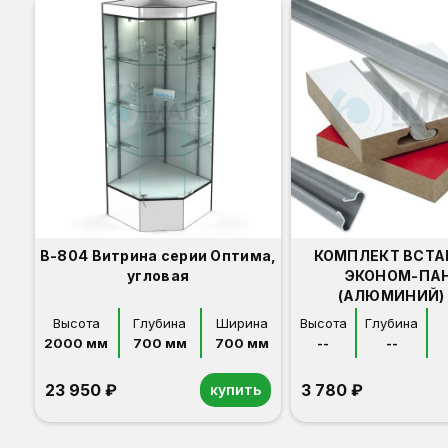
В-804 Витрина серии Оптима,
КОМПЛЕКТ ВСТА
угловая
ЭКОНОМ-ПА
(АЛЮМИНИЙ) 
Высота
Глубина
Ширина
Высота
Глубина
2000 мм
700 мм
700 мм
--
--
23 950 ₽
3 780 ₽
купить
Орех
Белый
Серый
Светлый бук
Венге