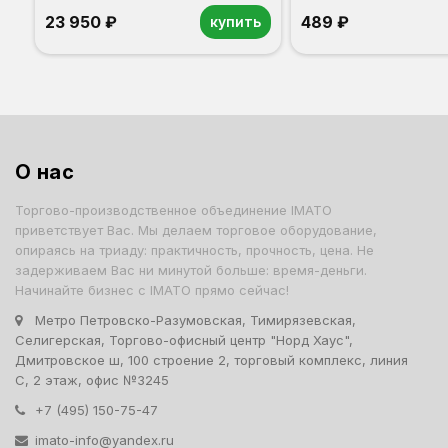
23 950 ₽
489 ₽
купить
Орех
Белый
Серый
Светлый бук
Венге
О нас
Торгово-производственное объединение IMATO
приветствует Вас. Мы делаем торговое оборудование,
опираясь на триаду: практичность, прочность, цена. Не
задерживаем Вас ни минутой больше: время-деньги.
Начинайте бизнес с IMATO прямо сейчас!
Метро Петровско-Разумовская, Тимирязевская,
Селигерская, Торгово-офисный центр "Норд Хаус",
Дмитровское ш, 100 строение 2, торговый комплекс, линия
С, 2 этаж, офис №3245
+7 (495) 150-75-47
imato-info@yandex.ru