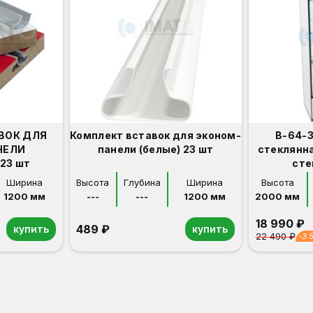
ВОК ДЛЯ
Комплект вставок для эконом-
В-64-З
НЕЛИ
панели (белые) 23 шт
стеклянн
23 шт
сте
Ширина
Высота
Глубина
Ширина
Высота
1200 мм
---
---
1200 мм
2000 мм
18 990 ₽
489 ₽
купить
купить
22 490 ₽
-3 
Орех
Белый
Серый
Светлый бук
Венге
Дуб сонома