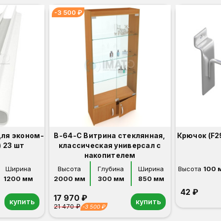
-3 500 ₽
для эконом-
В-64-С Витрина стеклянная,
Крючок (F2
 23 шт
классическая универсал с
накопителем
Ширина
Высота
Глубина
Ширина
Высота
100 
1200 мм
2000 мм
300 мм
850 мм
42 ₽
17 970 ₽
купить
купить
21 470 ₽
-3 500 ₽
Орех
Белый
Серый
Светлый бук
Венге
Дуб сонома