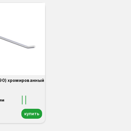
90) хромированный
мм
купить