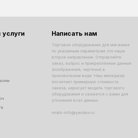
 услуги
Написать нам
Торговое оборудование для магазина
по указанным параметрам это наше
второе направление. Отправляйте
заказ, вопрос и прикреплённые данные
(изображения, чертежи) в
произвольном виде. Наш менеджер
льоны
посчитает примерную стоимость
заказа, нарисует модель торгового
оборудования и свяжется с вами для
юч
уточнения всех данных.
та
imato-info@yandex.ru