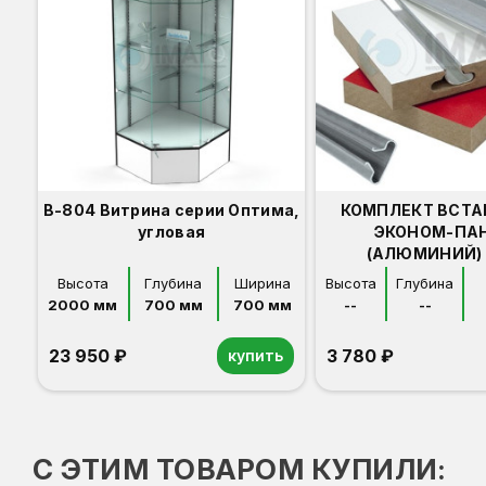
В-804 Витрина серии Оптима,
КОМПЛЕКТ ВСТА
угловая
ЭКОНОМ-ПА
(АЛЮМИНИЙ) 
Высота
Глубина
Ширина
Высота
Глубина
2000 мм
700 мм
700 мм
--
--
23 950 ₽
3 780 ₽
купить
Орех
Белый
Серый
Светлый бук
Венге
С ЭТИМ ТОВАРОМ КУПИЛИ: