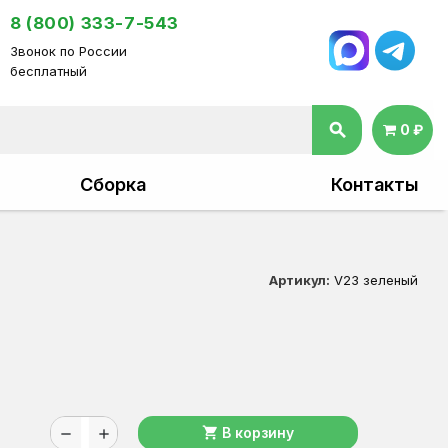
8 (800) 333-7-543
Звонок по России
бесплатный
search
0 ₽
Сборка
Контакты
Артикул:
V23 зеленый
shopping_cart
В корзину
remove
add