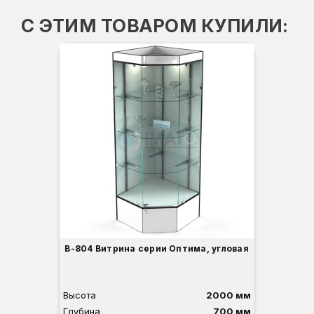
С ЭТИМ ТОВАРОМ КУПИЛИ:
Ко
В
Г
Ш
В-804 Витрина серии Оптима, угловая
Высота
2000 мм
Глубина
700 мм