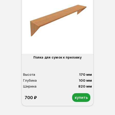
Вы
Гл
Ши
2
О
Б
С
С
В
Полка для сумок к прилавку
Высота
170 мм
Глубина
100 мм
Ширина
820 мм
700 ₽
купить
Орех
Белый
Серый
Светлый бук
Венге