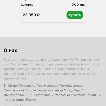
Ширина
700 мм
23 950 ₽
купить
Орех
Белый
Серый
Светлый бук
Венге
О нас
Торгово-производственное объединение IMATO приветствует
Вас. Мы делаем торговое оборудование, опираясь на триаду:
практичность, прочность, цена. Не задерживаем Вас ни
минутой больше: время-деньги. Начинайте бизнес с IMATO
прямо сейчас!
Метро Петровско-Разумовская, Тимирязевская,
Селигерская, Торгово-офисный центр "Норд Хаус",
Дмитровское ш, 100 строение 2, торговый комплекс, линия С,
2 этаж, офис №3245