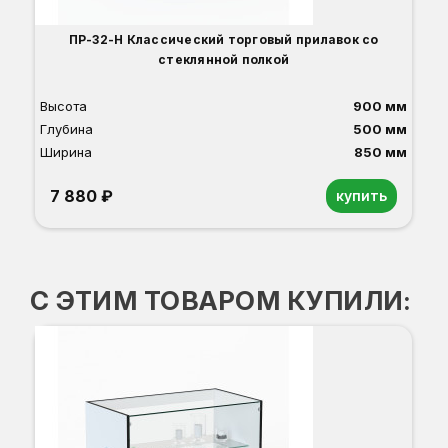
ПР-32-Н Классический торговый прилавок со
стеклянной полкой
Высота
900 мм
Глубина
500 мм
Ширина
850 мм
7 880 ₽
купить
Орех
Белый
Серый
Светлый бук
Венге
Дуб сонома
С ЭТИМ ТОВАРОМ КУПИЛИ:
В-
-3
Вы
Гл