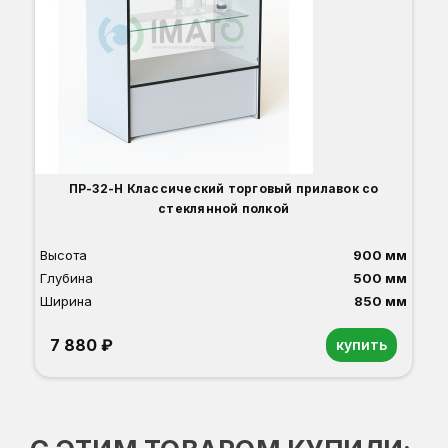
ПР-32-Н Классический торговый прилавок со
П
стеклянной полкой
Высота
900 мм
Глубина
500 мм
Ширина
850 мм
7 880 ₽
купить
Орех
Белый
Серый
Светлый бук
Венге
Дуб сонома