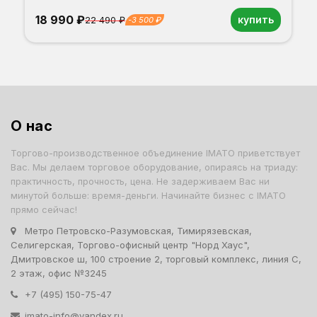
18 990 ₽
купить
22 490 ₽
-3 500 ₽
Орех
Белый
Серый
Светлый бук
Венге
Дуб сонома
О нас
Торгово-производственное объединение IMATO приветствует
Вас. Мы делаем торговое оборудование, опираясь на триаду:
практичность, прочность, цена. Не задерживаем Вас ни
минутой больше: время-деньги. Начинайте бизнес с IMATO
прямо сейчас!
Метро Петровско-Разумовская, Тимирязевская,
Селигерская, Торгово-офисный центр "Норд Хаус",
Дмитровское ш, 100 строение 2, торговый комплекс, линия С,
2 этаж, офис №3245
+7 (495) 150-75-47
imato-info@yandex.ru