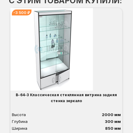
С ЭТИМ ТОВАРОМ КУПИЛИ:
-3 500 ₽
Вы
Гл
Ши
7
О
Б
С
С
В
Д
В-64-З Классическая стеклянная витрина задняя
стенка зеркало
Высота
2000 мм
Глубина
300 мм
Ширина
850 мм