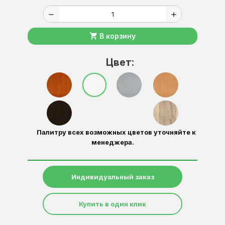
remove
add
shopping_cart
В корзину
Цвет:
Палитру всех возможных цветов уточняйте к
менеджера.
Индивидуальный заказ
Купить в один клик