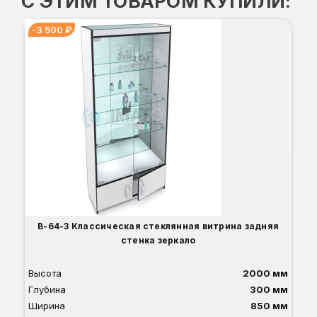
С ЭТИМ ТОВАРОМ КУПИЛИ:
-3 500 ₽
Вы
Гл
Ши
7
О
Б
С
С
В
Д
В-64-З Классическая стеклянная витрина задняя
стенка зеркало
Высота
2000 мм
Глубина
300 мм
Ширина
850 мм