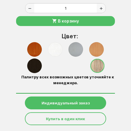
remove
add
shopping_cart
В корзину
Цвет:
Палитру всех возможных цветов уточняйте к
менеджера.
Индивидуальный заказ
Купить в один клик