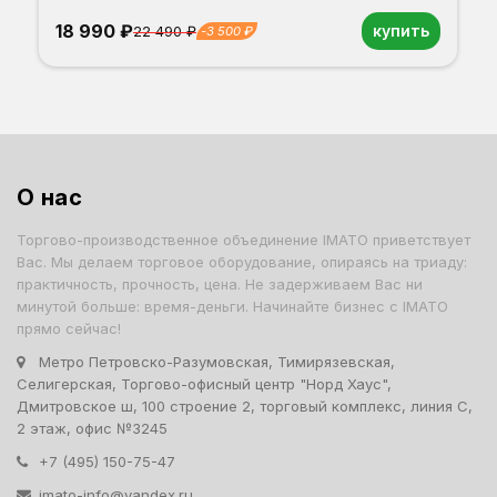
18 990 ₽
купить
22 490 ₽
-3 500 ₽
Орех
Белый
Серый
Светлый бук
Венге
Дуб сонома
О нас
Торгово-производственное объединение IMATO приветствует
Вас. Мы делаем торговое оборудование, опираясь на триаду:
практичность, прочность, цена. Не задерживаем Вас ни
минутой больше: время-деньги. Начинайте бизнес с IMATO
прямо сейчас!
Метро Петровско-Разумовская, Тимирязевская,
Селигерская, Торгово-офисный центр "Норд Хаус",
Дмитровское ш, 100 строение 2, торговый комплекс, линия С,
2 этаж, офис №3245
+7 (495) 150-75-47
imato-info@yandex.ru