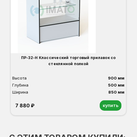
ПР-32-Н Классический торговый прилавок со
П
стеклянной полкой
Высота
900 мм
Глубина
500 мм
Ширина
850 мм
7 880 ₽
купить
Орех
Белый
Серый
Светлый бук
Венге
Дуб сонома