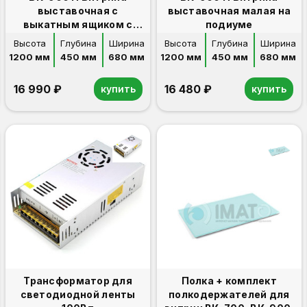
выставочная с
выставочная малая на
выкатным ящиком с
подиуме
1стекл полкой
Высота
Глубина
Ширина
Высота
Глубина
Ширина
1200 мм
450 мм
680 мм
1200 мм
450 мм
680 мм
16 990 ₽
16 480 ₽
купить
купить
Трансформатор для
Полка + комплект
светодиодной ленты
полкодержателей для