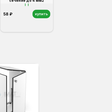
сечение до 4 мм2
58 ₽
купить