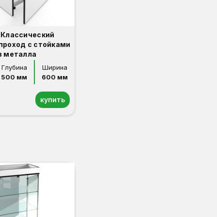
 Классический
проход с стойками
з металла
Глубина
Ширина
500 мм
600 мм
купить