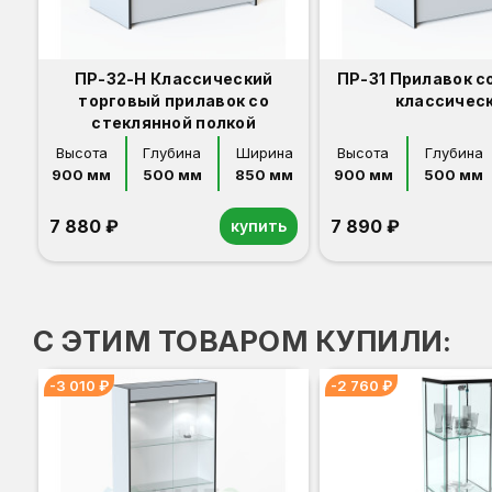
ПР-32-Н Классический
ПР-31 Прилавок с
торговый прилавок со
классичес
стеклянной полкой
Высота
Глубина
Ширина
Высота
Глубина
900 мм
500 мм
850 мм
900 мм
500 мм
7 880 ₽
7 890 ₽
купить
Орех
Белый
Серый
Светлый бук
Венге
Дуб сонома
Орех
Белый
Серый
Светлый бук
Венге
Дуб сонома
С ЭТИМ ТОВАРОМ КУПИЛИ:
-3 010 ₽
-2 760 ₽