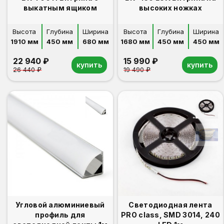
выкатным ящиком
высоких ножках
Высота
Глубина
Ширина
Высота
Глубина
Ширина
1910 мм
450 мм
680 мм
1680 мм
450 мм
450 мм
22 940 ₽
15 990 ₽
купить
купить
26 440 ₽
19 490 ₽
Угловой алюминиевый
Светодиодная лента
профиль для
PRO class, SMD 3014, 240