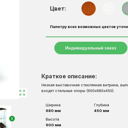
Цвет:
Палитру всех возможных цветов уточн
Индивидуальный заказ
Краткое описание:
Низкая выставочная стеклянная витрина, вы
входят стальные опоры (900х680х450).
zoom_out_map
Ширина
Глубина
680 мм
450 мм
chevron_right
Высота
900 мм