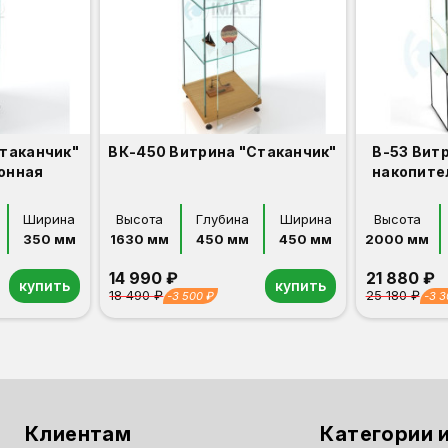
стаканчик"
ВК-450 Витрина "Стаканчик"
В-53 Вит
онная
накопите
Ширина
Высота
Глубина
Ширина
Высота
350 мм
1630 мм
450 мм
450 мм
2000 мм
14 990 ₽
21 880 ₽
купить
купить
18 490 ₽
25 180 ₽
-3 500 ₽
-3 3
Орех
Белый
Серый
Светлый бук
Венге
Дуб сонома
Орех
Белый
Серый
Светлый бук
Венге
Дуб сонома
Клиентам
Категории и