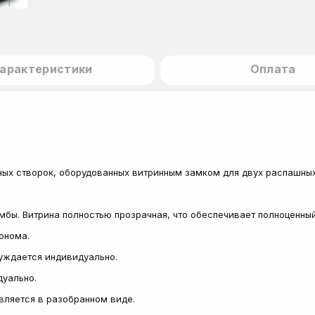
арактеристики
Оплата
нных створок, оборудованных витринным замком для двух распашных
мбы. Витрина полностью прозрачная, что обеспечивает полноценный
сонома.
суждается индивидуально.
дуально.
авляется в разобранном виде.