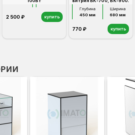
100Вт
витрин ВК-700, ВК-900.
Глубина
Ширина
450 мм
680 мм
2 500 ₽
купить
770 ₽
купить
ОРИИ