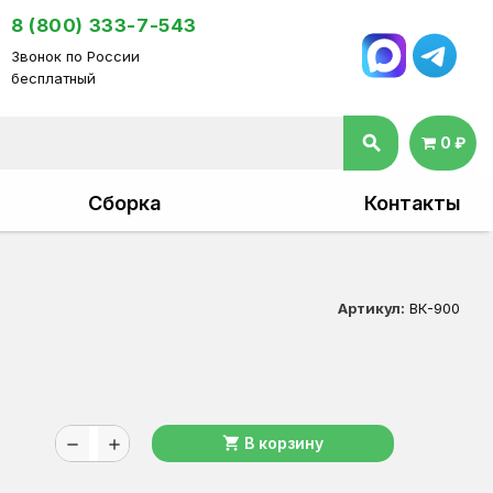
8 (800) 333-7-543
Звонок по России
бесплатный
search
0 ₽
Сборка
Контакты
Артикул:
ВК-900
shopping_cart
В корзину
remove
add