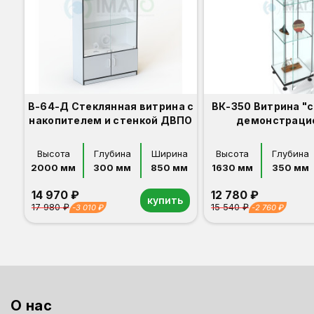
В-64-Д Стеклянная витрина с
ВК-350 Витрина "
накопителем и стенкой ДВПО
демонстраци
Высота
Глубина
Ширина
Высота
Глубина
2000 мм
300 мм
850 мм
1630 мм
350 мм
14 970 ₽
12 780 ₽
купить
17 980 ₽
15 540 ₽
-3 010 ₽
-2 760 ₽
Орех
Белый
Серый
Светлый бук
Венге
Дуб сонома
Орех
Белый
Серый
Светлый бук
Венге
Дуб сонома
О нас