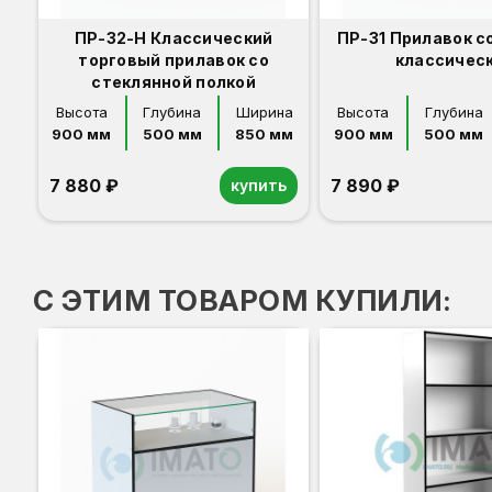
ПР-32-Н Классический
ПР-31 Прилавок с
торговый прилавок со
классичес
стеклянной полкой
Высота
Глубина
Ширина
Высота
Глубина
900 мм
500 мм
850 мм
900 мм
500 мм
7 880 ₽
7 890 ₽
купить
Орех
Белый
Серый
Светлый бук
Венге
Дуб сонома
Орех
Белый
Серый
Светлый бук
Венге
Дуб сонома
С ЭТИМ ТОВАРОМ КУПИЛИ: