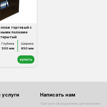
еллаж торговый с
нными полками
открытый
Глубина
Ширина
300 мм
850 мм
купить
 услуги
Написать нам
Торговое оборудование для магазина