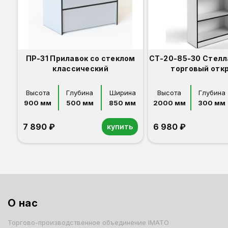
ПР-31 Прилавок со стеклом
СТ-20-85-30 Стелл
классический
торговый отк
Высота
Глубина
Ширина
Высота
Глубина
900 мм
500 мм
850 мм
2000 мм
300 мм
7 890 ₽
6 980 ₽
купить
Орех
Белый
Серый
Светлый бук
Венге
Дуб сонома
Орех
Белый
Серый
Светлый бук
Венге
Дуб сонома
О нас
Торгово-производственное объединение IMATO