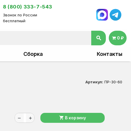
8 (800) 333-7-543
Звонок по России
бесплатный
search
0 ₽
Сборка
Контакты
Артикул:
ПР-30-60
shopping_cart
В корзину
remove
add