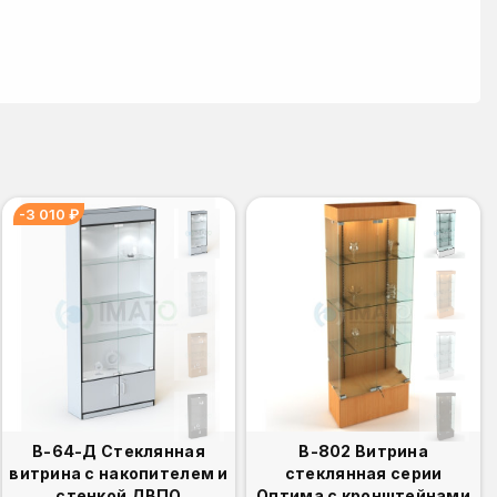
-3 010 ₽
В-64-Д Стеклянная
В-802 Витрина
витрина с накопителем и
стеклянная серии
стенкой ДВПО
Оптима с кронштейнами