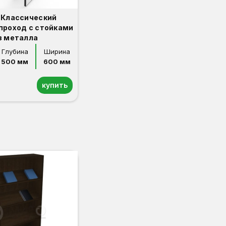
 Классический
проход с стойками
з металла
Глубина
Ширина
500 мм
600 мм
купить