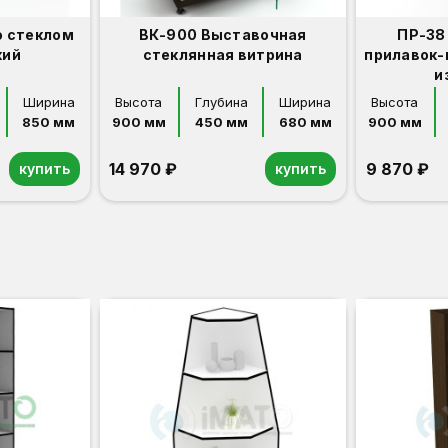
о стеклом
ВК-900 Выставочная
ПР-38
кий
стеклянная витрина
прилавок-
и
Ширина
Высота
Глубина
Ширина
Высота
850 мм
900 мм
450 мм
680 мм
900 мм
14 970 ₽
9 870 ₽
купить
купить
Орех
Белый
Серый
Светлый бук
Венге
Дуб сонома
Орех
Белый
Серый
Светлый бук
Венге
Дуб сонома