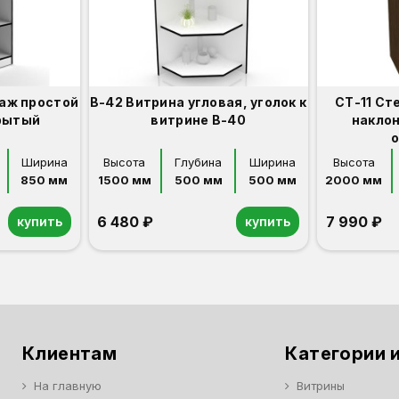
аж простой
В-42 Витрина угловая, уголок к
СТ-11 Ст
рытый
витрине В-40
накло
Ширина
Высота
Глубина
Ширина
Высота
850 мм
1500 мм
500 мм
500 мм
2000 мм
6 480 ₽
7 990 ₽
купить
купить
Орех
Белый
Серый
Светлый бук
Венге
Дуб сонома
Орех
Белый
Серый
Светлый бук
Венге
Дуб сонома
Клиентам
Категории и
На главную
Витрины