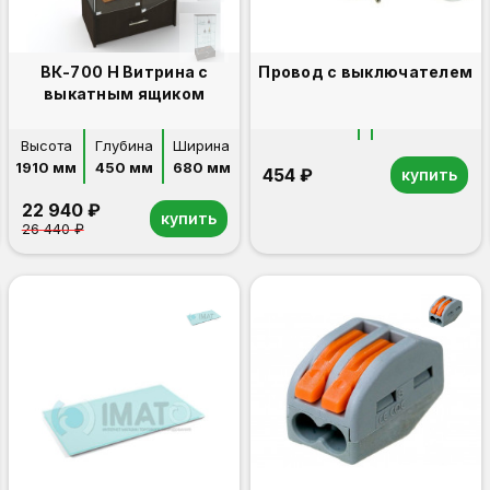
ВК-700 Н Витрина с
Провод с выключателем
выкатным ящиком
Высота
Глубина
Ширина
1910 мм
450 мм
680 мм
454 ₽
купить
22 940 ₽
купить
26 440 ₽