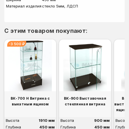
Материал изделия
стекло 5мм, ЛДСП
C этим товаром покупают:
-3 500 ₽
ВК-700 Н Витрина с
ВК-900 Выставочная
ВК-
выкатным ящиком
стеклянная витрина
выстав
ящико
Высота
1910 мм
Высота
900 мм
Высота
Глубина
450 мм
Глубина
450 мм
Глубин