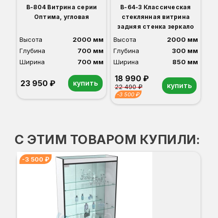
-3
В-804 Витрина серии
В-64-З Классическая
Ор
Бе
Се
Св
Ве
Ду
Оптима, угловая
стеклянная витрина
задняя стенка зеркало
Высота
2000 мм
Высота
2000 мм
Глубина
700 мм
Глубина
300 мм
Ширина
700 мм
Ширина
850 мм
18 990 ₽
23 950 ₽
купить
купить
22 490 ₽
Орех
Белый
Серый
Светлый бук
Венге
-3 500 ₽
Орех
Белый
Серый
Светлый бук
Венге
Дуб сонома
С ЭТИМ ТОВАРОМ КУПИЛИ:
-3 500 ₽
-3