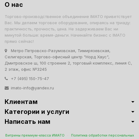
О нас
Торгово-производственное объединение IMATO приветствует
Вас. Мы делаем торговое оборудование, опираясь на триаду:
практичность, прочность, цена. Не задерживаем Вас ни
минутой больше: время-деньги. Начинайте бизнес с IMATO
прямо сейчас!
Метро Петровско-Разумовская, Тимирязевская,
Селигерская, Торгово-офисный центр "Норд Хаус",
Дмитровское ш, 100 строение 2, торговый комплекс, линия С,
2 этаж, офис №3245
+7 (495) 150-75-47
imato-info@yandex.ru
Клиентам
Категории и услуги
Написать нам
Витрины премиум-класса ИМАТО
·
Политика обработки персональных