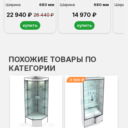
Ширина
680 мм
Ширина
680 мм
Ширин
22 940 ₽
14 970 ₽
26 440 ₽
купить
купить
ПОХОЖИЕ ТОВАРЫ ПО
КАТЕГОРИИ
-3 500 ₽
-3
ви
Вы
Гл
Ши
14
17