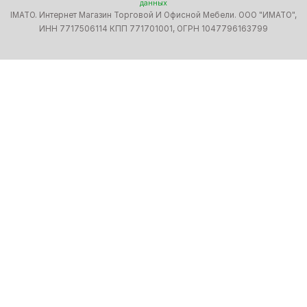
данных
IMATO. Интернет Магазин Торговой И Офисной Мебели. ООО "ИМАТО",
ИНН 7717506114 КПП 771701001, ОГРН 1047796163799