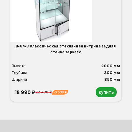
В-64-З Классическая стеклянная витрина задняя
стенка зеркало
Высота
2000 мм
Глубина
300 мм
Ширина
850 мм
18 990 ₽
купить
22 490 ₽
-3 500 ₽
Орех
Белый
Серый
Светлый бук
Венге
Дуб сонома