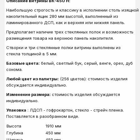
Описание витрины ВК-450 Н:
Наибольшую
строгость
и
классику
в
исполнении
столь
изящной
накопительный ящик 280 мм высотой
,
выполненный
из
ламинированного
ДСП
,
как
и
верхняя
или
нижняя
панель
.
Предполагает наличие трех стеклянных полок
и возможность
размещения товара на верхнюю панель накопителя.
Створки
и
три
стеклянные
полки
витрины
выполнены
из
стекла
толщиной
в
5
мм
.
Базовые цвета:
белый, светлый бук, серый, венге, орех, дуб
сонома.
Любой цвет из палитры:
(256 цветов): стоимость изделия
обсуждается индивидуально.
Изменение размера:
стоимость изделия обсуждается
индивидуально.
Упаковка
: ЛДСП - гофрокартон, стекло - стрейч пленка.
Поставляется в разобранном виде.
Высота
1910 мм
Глубина
450 мм
Ширина
450 мм