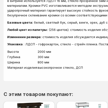
В витрине используется ЛДСП 16 мм, стекло прозрачное 5мм 
материалам. Кромки PVC изготавливаются методом экструзии
ударопрочный материал гарантирует высокую стойкость фрез
безупречное склеивание кромки со всеми соответствующими
Базовые цвета:
белый, светлый бук, серый, венге, орех, дуб 
Любой цвет из палитры:
(256 цветов): стоимость изделия об
Изменение размера:
стоимость изделия обсуждается индиви
Упаковка
: ЛДСП - гофрокартон, стекло - стрейч пленка. Пос
Высота
2000 мм
Глубина
300 мм
Ширина
800 мм
Материал изделия
высокопрочное стекло, ДСП
C этим товаром покупают: