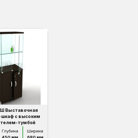
 Ш Выставочная
-шкаф с высоким
ителем-тумбой
Глубина
Ширина
450 мм
680 мм