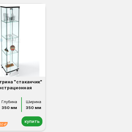
трина "стаканчик"
нстрационная
Глубина
Ширина
350 мм
350 мм
купить
60 ₽