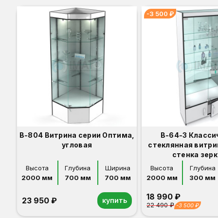
-3 500 ₽
В-804 Витрина серии Оптима,
В-64-З Класси
угловая
стеклянная витри
стенка зер
Высота
Глубина
Ширина
Высота
Глубина
2000 мм
700 мм
700 мм
2000 мм
300 мм
18 990 ₽
23 950 ₽
купить
22 490 ₽
-3 500 ₽
Орех
Белый
Серый
Светлый бук
Венге
Орех
Белый
Серый
Светлый бук
Венге
Дуб сонома