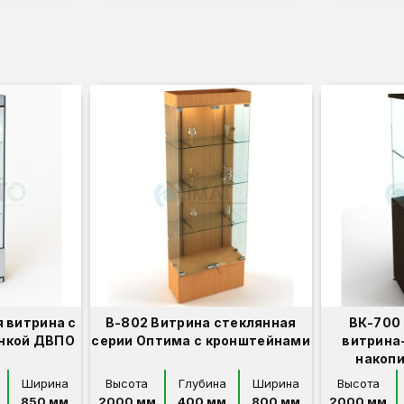
 витрина с
В-802 Витрина стеклянная
ВК-700
енкой ДВПО
серии Оптима с кронштейнами
витрина
накоп
Ширина
Высота
Глубина
Ширина
Высота
850 мм
2000 мм
400 мм
800 мм
2000 мм