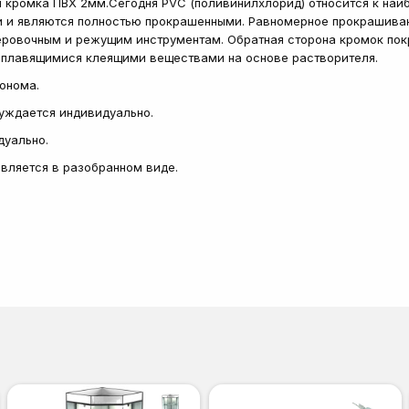
и кромка ПВХ 2мм.Сегодня PVC (поливинилхлорид) относится к на
 и являются полностью прокрашенными. Равномерное прокрашиван
еровочным и режущим инструментам. Обратная сторона кромок пок
 плавящимися клеящими веществами на основе растворителя.
сонома.
суждается индивидуально.
дуально.
тавляется в разобранном виде.