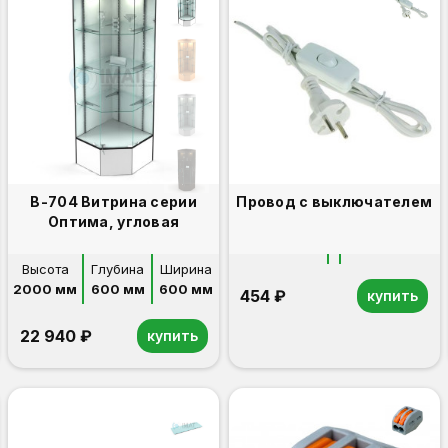
В-704 Витрина серии
Провод с выключателем
Оптима, угловая
Высота
Глубина
Ширина
2000 мм
600 мм
600 мм
454 ₽
купить
22 940 ₽
купить