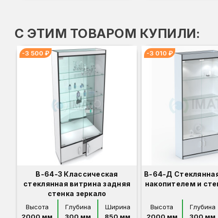
С ЭТИМ ТОВАРОМ КУПИЛИ:
-3 500 ₽
-3 010 ₽
В-64-З Классическая
В-64-Д Стеклянная
стеклянная витрина задняя
накопителем и ст
стенка зеркало
Высота
Глубина
Ширина
Высота
Глубина
2000 мм
300 мм
850 мм
2000 мм
300 мм