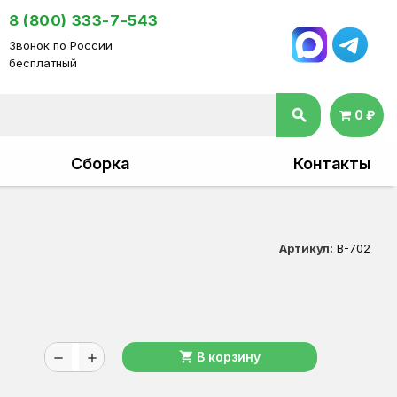
8 (800) 333-7-543
Звонок по России
бесплатный
search
0 ₽
Сборка
Контакты
Артикул:
В-702
shopping_cart
В корзину
remove
add