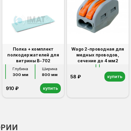
Полка + комплект
Wago 2-проводная для
полкодержателей для
медных проводов,
витрины В-702
сечение до 4 мм2
Глубина
Ширина
300 мм
800 мм
58 ₽
купить
910 ₽
купить
ОРИИ