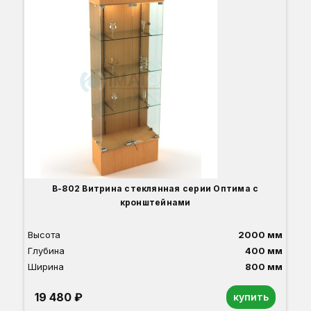
Вы
Гл
Ши
2
О
Б
С
С
В
Д
В-802 Витрина стеклянная серии Оптима с
кронштейнами
Высота
2000 мм
Глубина
400 мм
Ширина
800 мм
19 480 ₽
купить
Орех
Белый
Серый
Светлый бук
Венге