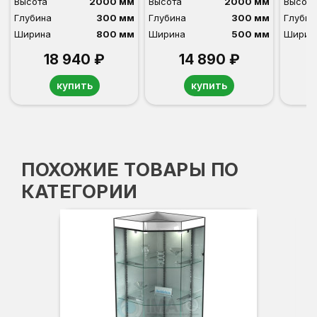
Высота
2000 мм
Высота
2000 мм
Высота
Глубина
300 мм
Глубина
300 мм
Глубин
Ширина
800 мм
Ширина
500 мм
Ширин
18 940 ₽
14 890 ₽
купить
купить
ПОХОЖИЕ ТОВАРЫ ПО
КАТЕГОРИИ
-3
Вы
Гл
Ши