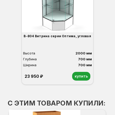
1
О
Б
С
С
В
Д
В-804 Витрина серии Оптима, угловая
Высота
2000 мм
Глубина
700 мм
Ширина
700 мм
23 950 ₽
купить
Орех
Белый
Серый
Светлый бук
Венге
С ЭТИМ ТОВАРОМ КУПИЛИ:
В