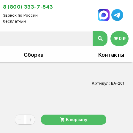
8 (800) 333-7-543
Звонок по России
бесплатный
search
0 ₽
Сборка
Контакты
Артикул:
ВА-201
shopping_cart
В корзину
remove
add