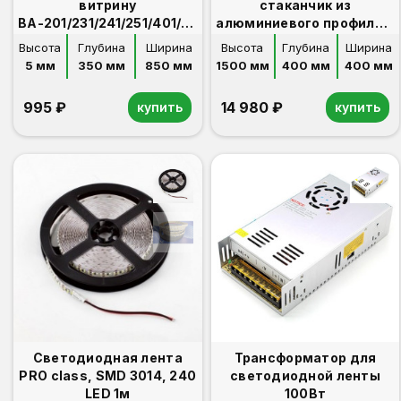
витрину
стаканчик из
ВА-201/231/241/251/401/431
алюминиевого профиля с
дополнительная
подиумом
Высота
Глубина
Ширина
Высота
Глубина
Ширина
5 мм
350 мм
850 мм
1500 мм
400 мм
400 мм
995 ₽
14 980 ₽
купить
купить
Светодиодная лента
Трансформатор для
PRO class, SMD 3014, 240
светодиодной ленты
LED 1м
100Вт