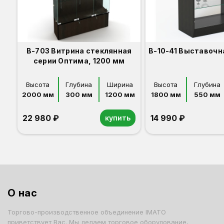
В-703 Витрина стеклянная
В-10-41 Выставочн
серии Оптима, 1200 мм
Высота
Глубина
Ширина
Высота
Глубина
2000 мм
300 мм
1200 мм
1800 мм
550 мм
22 980 ₽
14 990 ₽
купить
Орех
Белый
Серый
Светлый бук
Венге
Орех
Белый
Серый
Светлый бук
Венге
О нас
Торгово-производственное объединение IMATO
приветствует Вас. Мы делаем торговое оборудование,