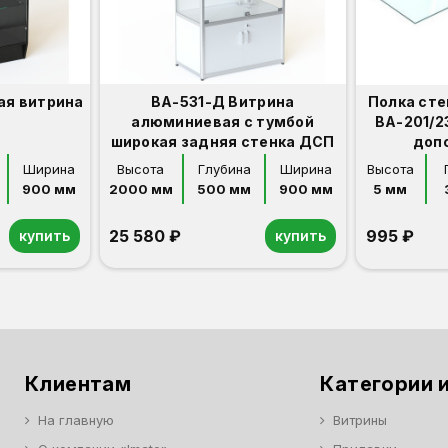
ая витрина
ВА-531-Д Витрина
Полка сте
алюминиевая с тумбой
ВА-201/23
широкая задняя стенка ДСП
доп
Ширина
Высота
Глубина
Ширина
Высота
900 мм
2000 мм
500 мм
900 мм
5 мм
25 580 ₽
995 ₽
купить
купить
Орех
Белый
Серый
Светлый бук
Венге
Дуб сонома
Клиентам
Категории и
На главную
Витрины