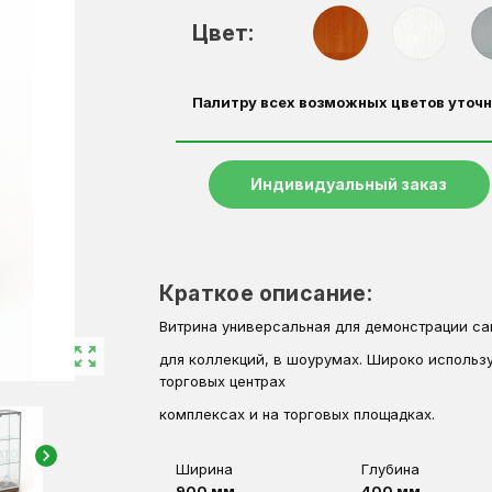
Цвет:
Палитру всех возможных цветов уточн
Индивидуальный заказ
Краткое описание:
Витрина универсальная для демонстрации с
zoom_out_map
для коллекций, в шоурумах. Широко использу
торговых центрах
комплексах и на торговых площадках.
chevron_right
Ширина
Глубина
900 мм
400 мм