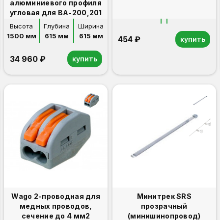
алюминиевого профиля
угловая для ВА-200,201
Высота
Глубина
Ширина
1500 мм
615 мм
615 мм
454 ₽
купить
34 960 ₽
купить
Wago 2-проводная для
Минитрек SRS
медных проводов,
прозрачный
сечение до 4 мм2
(минишинопровод)