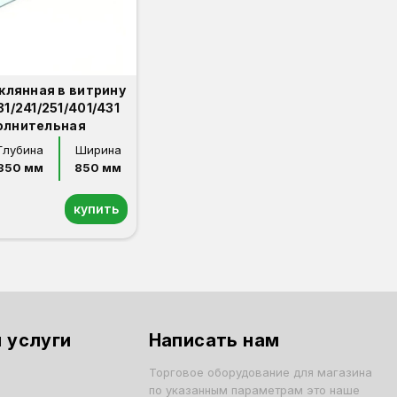
клянная в витрину
1/241/251/401/431
олнительная
Глубина
Ширина
350 мм
850 мм
купить
 услуги
Написать нам
Торговое оборудование для магазина
по указанным параметрам это наше