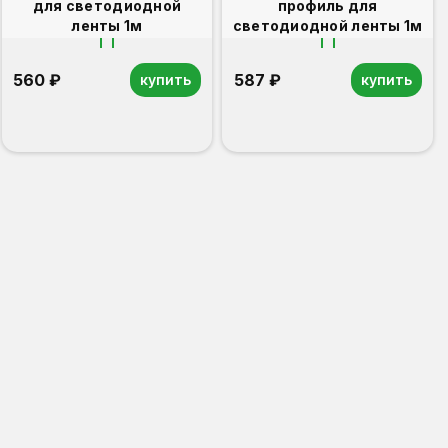
для светодиодной
профиль для
ленты 1м
светодиодной ленты 1м
560 ₽
587 ₽
купить
купить