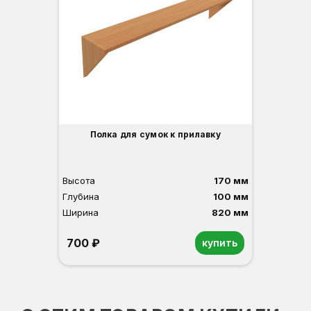
Гл
Ши
2
О
Б
С
С
В
Полка для сумок к прилавку
Высота
170 мм
Глубина
100 мм
Ширина
820 мм
700 ₽
купить
Орех
Белый
Серый
Светлый бук
Венге