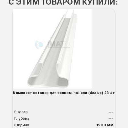
С ЭТИМ ТОВАРОМ КУПИЛИ:
-3
Вы
Гл
Ши
1
О
Б
С
С
В
Д
Комплект вставок для эконом-панели (белые) 23 шт
Высота
---
Глубина
---
Ширина
1200 мм