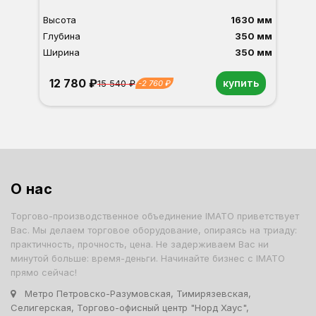
Высота
1630 мм
Глубина
350 мм
Ширина
350 мм
12 780 ₽
купить
15 540 ₽
-2 760 ₽
Орех
Белый
Серый
Светлый бук
Венге
Дуб сонома
О нас
Торгово-производственное объединение IMATO приветствует
Вас. Мы делаем торговое оборудование, опираясь на триаду:
практичность, прочность, цена. Не задерживаем Вас ни
минутой больше: время-деньги. Начинайте бизнес с IMATO
прямо сейчас!
Метро Петровско-Разумовская, Тимирязевская,
Селигерская, Торгово-офисный центр "Норд Хаус",