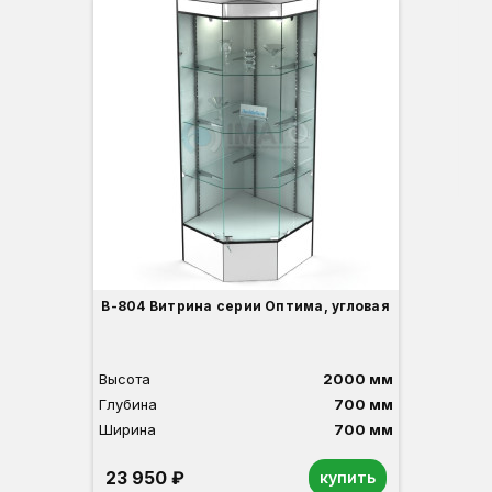
-3
Вы
Гл
Ши
1
О
Б
С
С
В
Д
В-804 Витрина серии Оптима, угловая
Высота
2000 мм
Глубина
700 мм
Ширина
700 мм
23 950 ₽
купить