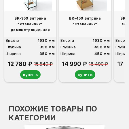
ВК-350 Витрина
ВК-450 Витрина
ВК-4
"стаканчик"
"Стаканчик"
вык
демонстрационная
Высота
1630 мм
Высота
1630 мм
Высота
Глубина
350 мм
Глубина
450 мм
Глубин
Ширина
350 мм
Ширина
450 мм
Ширин
12 780 ₽
14 990 ₽
17 
15 540 ₽
18 490 ₽
купить
купить
ПОХОЖИЕ ТОВАРЫ ПО
КАТЕГОРИИ