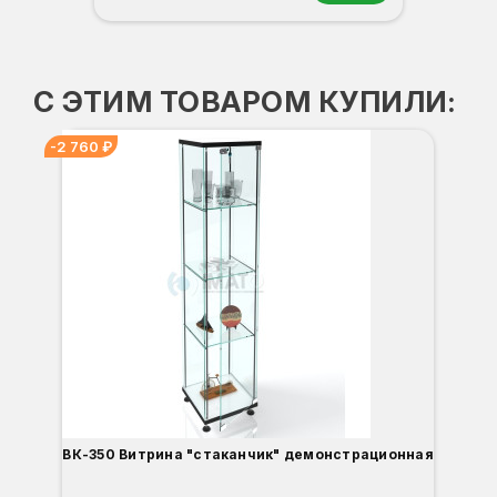
Орех
Белый
Серый
Светлый бук
Венге
С ЭТИМ ТОВАРОМ КУПИЛИ:
-2 760 ₽
-3
ВК-350 Витрина "стаканчик" демонстрационная