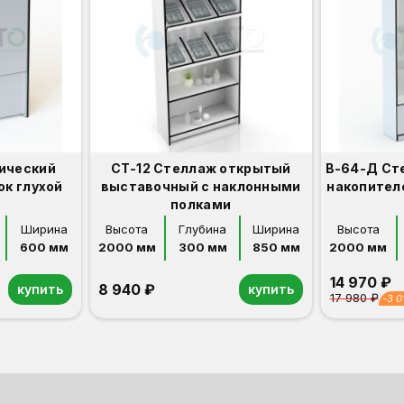
ический
СТ-12 Стеллаж открытый
В-64-Д Ст
ок глухой
выставочный с наклонными
накопител
полками
Ширина
Высота
Глубина
Ширина
Высота
600 мм
2000 мм
300 мм
850 мм
2000 мм
14 970 ₽
8 940 ₽
купить
купить
17 980 ₽
-3 0
Орех
Белый
Серый
Светлый бук
Венге
Дуб сонома
Орех
Белый
Серый
Светлый бук
Венге
Дуб сонома