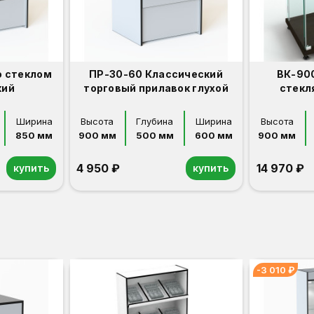
о стеклом
ПР-30-60 Классический
ВК-90
кий
торговый прилавок глухой
стекл
Ширина
Высота
Глубина
Ширина
Высота
850 мм
900 мм
500 мм
600 мм
900 мм
4 950 ₽
14 970 ₽
купить
купить
Орех
Белый
Серый
Светлый бук
Венге
Дуб сонома
Орех
Белый
Серый
Светлый бук
Венге
Дуб сонома
-3 010 ₽