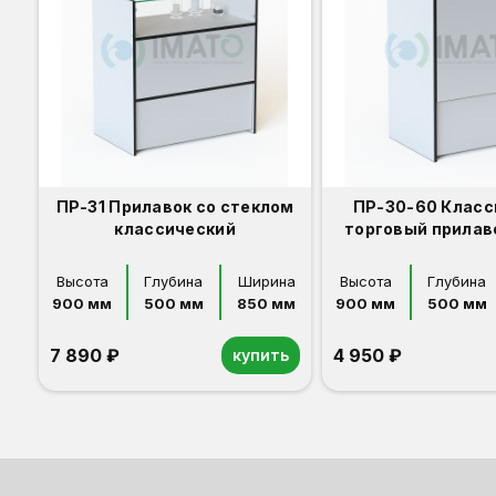
ПР-31 Прилавок со стеклом
ПР-30-60 Класс
классический
торговый прилав
Высота
Глубина
Ширина
Высота
Глубина
900 мм
500 мм
850 мм
900 мм
500 мм
7 890 ₽
4 950 ₽
купить
Орех
Белый
Серый
Светлый бук
Венге
Дуб сонома
Орех
Белый
Серый
Светлый бук
Венге
Дуб сонома