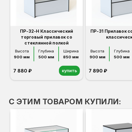
ПР-32-Н Классический
ПР-31 Прилавок с
торговый прилавок со
классичес
стеклянной полкой
Высота
Глубина
Ширина
Высота
Глубина
900 мм
500 мм
850 мм
900 мм
500 мм
7 880 ₽
7 890 ₽
купить
Орех
Белый
Серый
Светлый бук
Венге
Дуб сонома
Орех
Белый
Серый
Светлый бук
Венге
Дуб сонома
С ЭТИМ ТОВАРОМ КУПИЛИ: