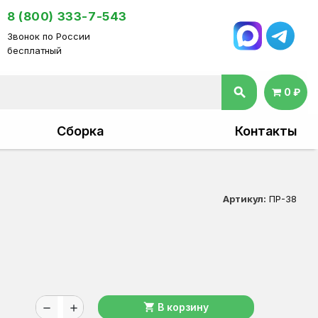
8 (800) 333-7-543
Звонок по России
бесплатный
search
0 ₽
Сборка
Контакты
Артикул:
ПР-38
shopping_cart
В корзину
remove
add