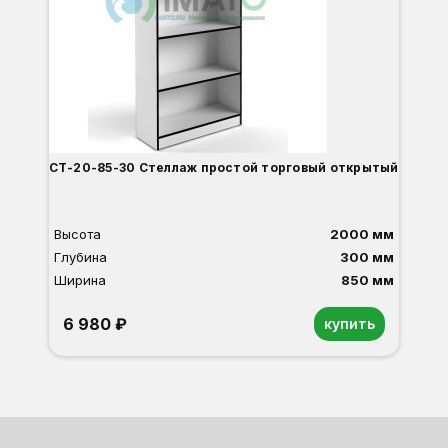
СТ-20-85-30 Стеллаж простой торговый открытый
Высота
2000 мм
Глубина
300 мм
Ширина
850 мм
6 980 ₽
купить
Орех
Белый
Серый
Светлый бук
Венге
Дуб сонома