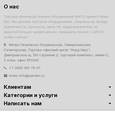
О нас
Торгово-производственное объединение IMATO приветствует
Вас. Мы делаем торговое оборудование, опираясь на триаду:
практичность, прочность, цена. Не задерживаем Вас ни
минутой больше: время-деньги. Начинайте бизнес с IMATO
прямо сейчас!
Метро Петровско-Разумовская, Тимирязевская,
Селигерская, Торгово-офисный центр "Норд Хаус",
Дмитровское ш, 100 строение 2, торговый комплекс, линия С,
2 этаж, офис №3245
+7 (495) 150-75-47
imato-info@yandex.ru
Клиентам
Категории и услуги
Написать нам
Витрины премиум-класса ИМАТО
·
Политика обработки персональных