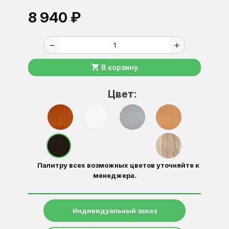
8 940 ₽
remove
add
shopping_cart
В корзину
Цвет:
Палитру всех возможных цветов уточняйте к
менеджера.
Индивидуальный заказ