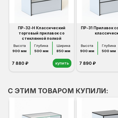
ПР-32-Н Классический
ПР-31 Прилавок с
торговый прилавок со
классичес
стеклянной полкой
Высота
Глубина
Ширина
Высота
Глубина
900 мм
500 мм
850 мм
900 мм
500 мм
7 880 ₽
7 890 ₽
купить
Орех
Белый
Серый
Светлый бук
Венге
Дуб сонома
Орех
Белый
Серый
Светлый бук
Венге
Дуб сонома
С ЭТИМ ТОВАРОМ КУПИЛИ: