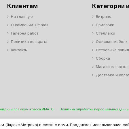
Клиентам
Категории и
На главную
Витрины
О компании «Imato»
Прилавки
Галерея работ
Стеллажи
Политика возврата
Офисная мебель
Контакты
Островные пави
Сборка
Магазины под кл
Доставка и опла
Витрины премиум-класса ИМАТО
·
Политика обработки персональных данны
н Торговой И Офисной Мебели. ООО "ИМАТО", ИНН 7717506114 КПП 771701
ки (Яндекс.Метрика) и связи с вами. Продолжая использование са