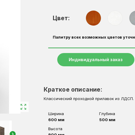
Цвет:
Палитру всех возможных цветов уточн
Индивидуальный заказ
Краткое описание:
Классический проходной прилавок из ЛДСП. 
zoom_out_map
Ширина
Глубина
600 мм
500 мм
Высота
chevron_right
900 мм