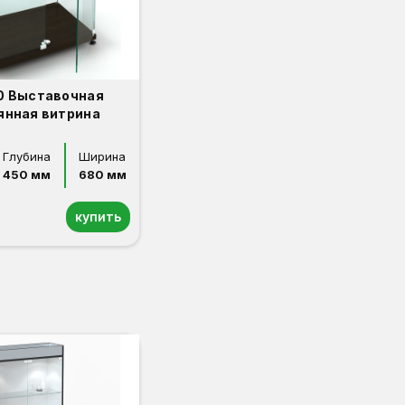
0 Выставочная
янная витрина
Глубина
Ширина
450 мм
680 мм
купить