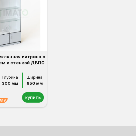
еклянная витрина с
ем и стенкой ДВПО
Глубина
Ширина
300 мм
850 мм
купить
10 ₽