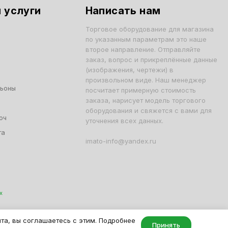
 услуги
Написать нам
Торговое оборудование для магазина
по указанным параметрам это наше
второе направление. Отправляйте
заказ, вопрос и прикреплённые данные
(изображения, чертежи) в
произвольном виде. Наш менеджер
льоны
посчитает примерную стоимость
заказа, нарисует модель торгового
оборудования и свяжется с вами для
юч
уточнения всех данных.
та
imato-info@yandex.ru
х
001, ОГРН 1047796163799
йта, вы соглашаетесь с этим. Подробнее
Принять