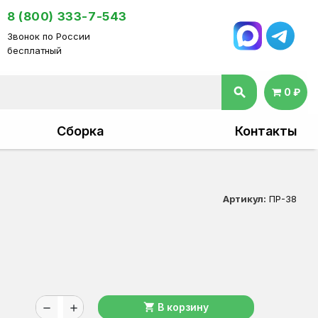
8 (800) 333-7-543
Звонок по России
бесплатный
search
0 ₽
Сборка
Контакты
Артикул:
ПР-38
shopping_cart
В корзину
remove
add