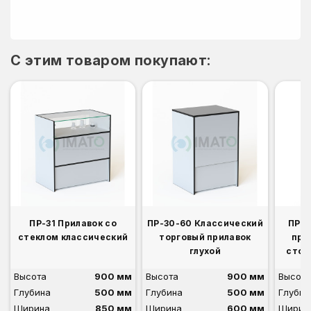
C этим товаром покупают:
ПР-31 Прилавок со
ПР-30-60 Классический
ПР-3
стеклом классический
торговый прилавок
при
глухой
стой
Высота
900 мм
Высота
900 мм
Высота
Глубина
500 мм
Глубина
500 мм
Глубин
Ширина
850 мм
Ширина
600 мм
Ширин