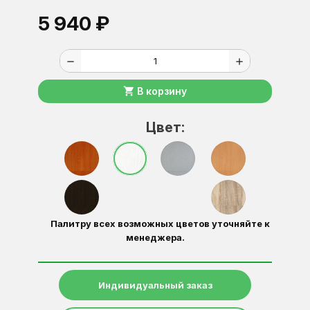
5 940 ₽
remove
add
shopping_cart
В корзину
Цвет:
Палитру всех возможных цветов уточняйте к
менеджера.
Индивидуальный заказ