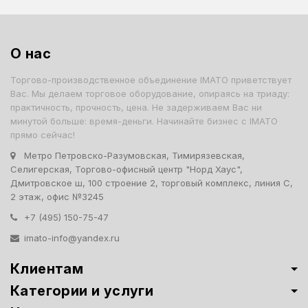
О нас
Торгово-производственное объединение IMATO приветствует
Вас. Мы делаем торговое оборудование, опираясь на триаду:
практичность, прочность, цена. Не задерживаем Вас ни
минутой больше: время-деньги. Начинайте бизнес с IMATO
прямо сейчас!
Метро Петровско-Разумовская, Тимирязевская,
Селигерская, Торгово-офисный центр "Норд Хаус",
Дмитровское ш, 100 строение 2, торговый комплекс, линия С,
2 этаж, офис №3245
+7 (495) 150-75-47
imato-info@yandex.ru
Клиентам
Категории и услуги