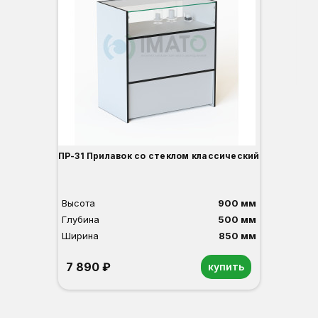
Вы
Гл
Ши
1
О
Б
С
С
В
Д
ПР-31 Прилавок со стеклом классический
Высота
900 мм
Глубина
500 мм
Ширина
850 мм
7 890 ₽
купить
Орех
Белый
Серый
Светлый бук
Венге
Дуб сонома