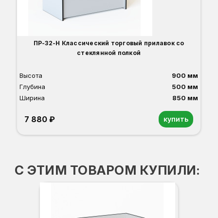
ПР-32-Н Классический торговый прилавок со
стеклянной полкой
Высота
900 мм
Глубина
500 мм
Ширина
850 мм
7 880 ₽
купить
Орех
Белый
Серый
Светлый бук
Венге
Дуб сонома
С ЭТИМ ТОВАРОМ КУПИЛИ:
В-
-3