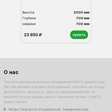
Высота
2000 мм
Глубина
700 мм
Ширина
700 мм
23 950 ₽
купить
Орех
Белый
Серый
Светлый бук
Венге
О нас
Торгово-производственное объединение IMATO приветствует
Вас. Мы делаем торговое оборудование, опираясь на триаду:
практичность, прочность, цена. Не задерживаем Вас ни
минутой больше: время-деньги. Начинайте бизнес с IMATO
прямо сейчас!
Метро Петровско-Разумовская, Тимирязевская,