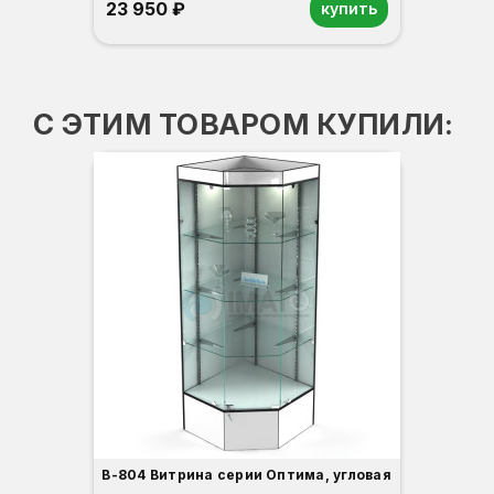
23 950 ₽
купить
Орех
Белый
Серый
Светлый бук
Венге
С ЭТИМ ТОВАРОМ КУПИЛИ:
Ко
В
Г
Ш
В-804 Витрина серии Оптима, угловая