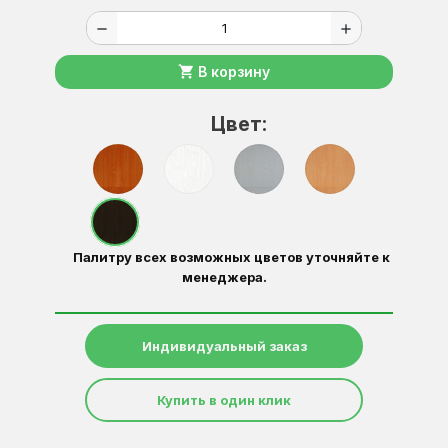
remove
add
shopping_cart
В корзину
Цвет:
Палитру всех возможных цветов уточняйте к
менеджера.
Индивидуальный заказ
Купить в один клик