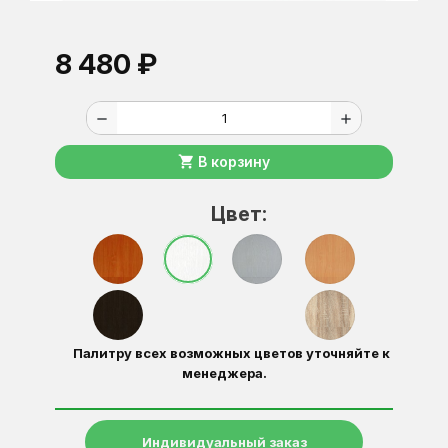
8 480 ₽
remove
add
shopping_cart
В корзину
Цвет:
Палитру всех возможных цветов уточняйте к
менеджера.
Индивидуальный заказ