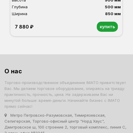
Высота
900 мм
Глубина
500 мм
Ширина
850 мм
7 880 ₽
купить
Орех
Белый
Серый
Светлый бук
Венге
Дуб сонома
О нас
Торгово-производственное объединение IMATO приветствует
Вас. Мы делаем торговое оборудование, опираясь на триаду:
практичность, прочность, цена. Не задерживаем Вас ни
минутой больше: время-деньги. Начинайте бизнес с IMATO
прямо сейчас!
Метро Петровско-Разумовская, Тимирязевская,
Селигерская, Торгово-офисный центр "Норд Хаус",
Дмитровское ш, 100 строение 2, торговый комплекс, линия С,