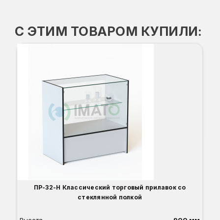
С ЭТИМ ТОВАРОМ КУПИЛИ:
В-
-3
Вы
Гл
Ши
1
О
Б
С
С
В
Д
ПР-32-Н Классический торговый прилавок со
стеклянной полкой