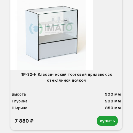
ПР-32-Н Классический торговый прилавок со
стеклянной полкой
Высота
900 мм
Глубина
500 мм
Ширина
850 мм
7 880 ₽
купить
Орех
Белый
Серый
Светлый бук
Венге
Дуб сонома