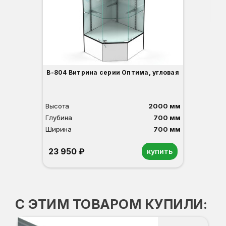
3
В-804 Витрина серии Оптима, угловая
Высота
2000 мм
Глубина
700 мм
Ширина
700 мм
23 950 ₽
купить
Орех
Белый
Серый
Светлый бук
Венге
С ЭТИМ ТОВАРОМ КУПИЛИ:
Ко