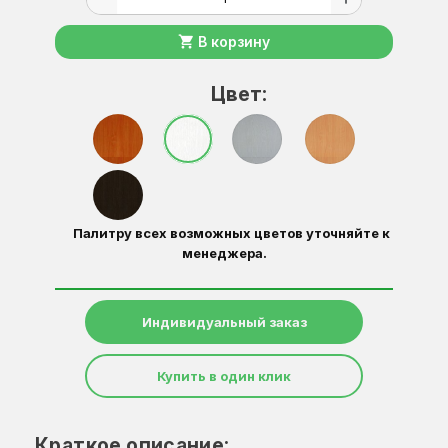
shopping_cart
В корзину
Цвет:
Палитру всех возможных цветов уточняйте к
менеджера.
Индивидуальный заказ
Купить в один клик
Краткое описание: