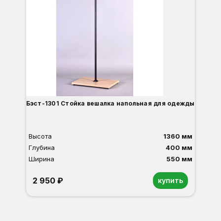
Бэст-1301 Стойка вешалка напольная для одежды
Высота
1360 мм
Глубина
400 мм
Ширина
550 мм
2 950 ₽
купить
Орех
Белый
Серый
Светлый бук
Венге
Дуб сонома