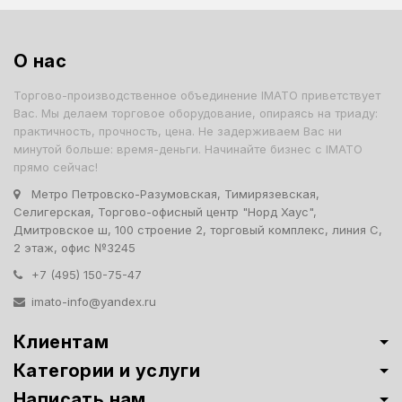
О нас
Торгово-производственное объединение IMATO приветствует
Вас. Мы делаем торговое оборудование, опираясь на триаду:
практичность, прочность, цена. Не задерживаем Вас ни
минутой больше: время-деньги. Начинайте бизнес с IMATO
прямо сейчас!
Метро Петровско-Разумовская, Тимирязевская,
Селигерская, Торгово-офисный центр "Норд Хаус",
Дмитровское ш, 100 строение 2, торговый комплекс, линия С,
2 этаж, офис №3245
+7 (495) 150-75-47
imato-info@yandex.ru
Клиентам
Категории и услуги
Написать нам