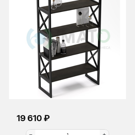
19 610 ₽
remove
add