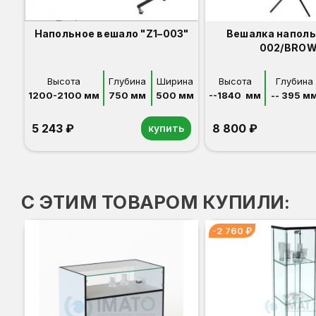
Напольное вешало "Z1–003"
Вешалка наполь
002/BRO
Высота
Глубина
Ширина
Высота
Глубина
1200-2100 мм
750 мм
500 мм
--1840  мм
-- 395 м
5 243 ₽
8 800 ₽
купить
С ЭТИМ ТОВАРОМ КУПИЛИ:
-2 760 ₽