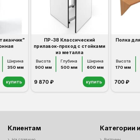
стаканчик"
ПР-38 Классический
Полка для
онная
прилавок-проход с стойками
из металла
Ширина
Высота
Глубина
Ширина
Высота
350 мм
900 мм
500 мм
600 мм
170 мм
9 870 ₽
700 ₽
купить
купить
Орех
Белый
Серый
Светлый бук
Венге
Дуб сонома
Орех
Белый
Серый
Светлый бук
Венге
Клиентам
Категории и
На главную
Витрины