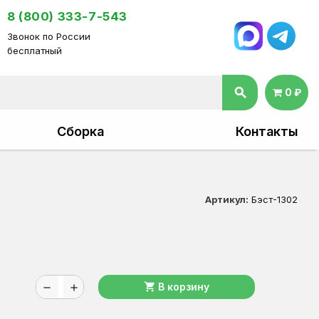
8 (800) 333-7-543
Звонок по России
бесплатный
search
0 ₽
Сборка
Контакты
Артикул:
Бэст-1302
shopping_cart
В корзину
remove
add