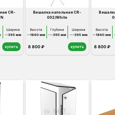
ная CR-
Вешалка напольная CR-
Вешалка
WN
002/White
0
Ширина
Высота
Глубина
Ширина
Высота
м
--395 мм
--1840 мм
---395 мм
---395 мм
--1840 мм
8 800 ₽
8 800 ₽
купить
купить