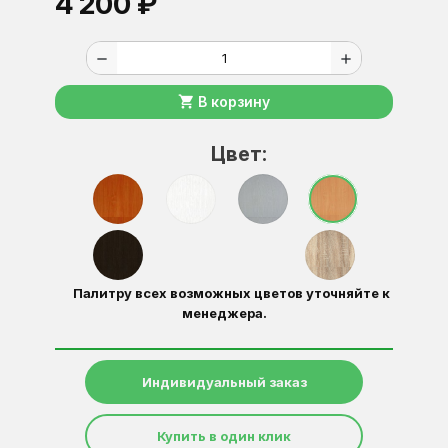
4 200 ₽
remove
add
shopping_cart
В корзину
Цвет:
Палитру всех возможных цветов уточняйте к
менеджера.
Индивидуальный заказ
Купить в один клик