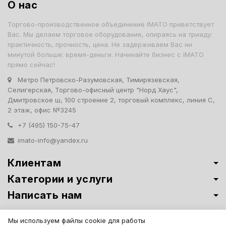
О нас
Торгово-производственное объединение IMATO приветствует
Вас. Мы делаем торговое оборудование, опираясь на триаду:
практичность, прочность, цена. Не задерживаем Вас ни
минутой больше: время-деньги. Начинайте бизнес с IMATO
прямо сейчас!
Метро Петровско-Разумовская, Тимирязевская,
Селигерская, Торгово-офисный центр "Норд Хаус",
Дмитровское ш, 100 строение 2, торговый комплекс, линия С,
2 этаж, офис №3245
+7 (495) 150-75-47
imato-info@yandex.ru
Клиентам
Категории и услуги
Написать нам
Витрины премиум-класса ИМАТО
·
Политика обработки персональных
Мы используем файлы cookie для работы
данных