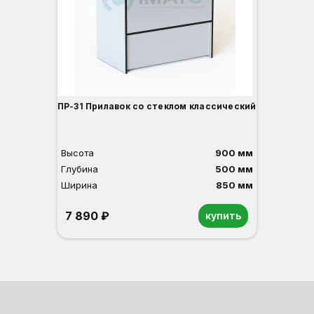
ПР-31 Прилавок со стеклом классический
Высота
900 мм
Глубина
500 мм
Ширина
850 мм
7 890 ₽
купить
Орех
Белый
Серый
Светлый бук
Венге
Дуб сонома