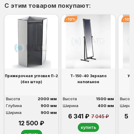
C этим товаром покупают:
-10%
-10%
Примерочная угловая П-2
Т-150-40 Зеркало
У-
(без штор)
напольное
Высота
2000 мм
Высота
1500 мм
Высота
Глубина
900 мм
Ширина
400 мм
Ширин
Ширина
900 мм
6 341 ₽
5 
7 045 ₽
12 500 ₽
купить