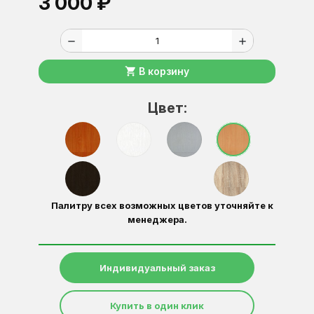
3 000 ₽
remove
add
shopping_cart
В корзину
Цвет:
Палитру всех возможных цветов уточняйте к
менеджера.
Индивидуальный заказ
Купить в один клик