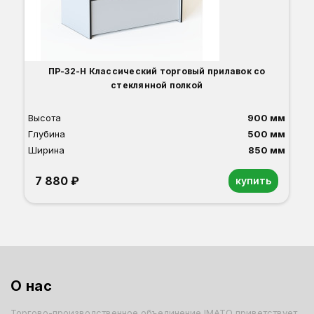
ПР-32-Н Классический торговый прилавок со
стеклянной полкой
Высота
900 мм
Глубина
500 мм
Ширина
850 мм
7 880 ₽
купить
Орех
Белый
Серый
Светлый бук
Венге
Дуб сонома
О нас
Торгово-производственное объединение IMATO приветствует