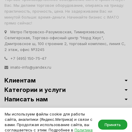
Вас. Мы делаем торговое оборудование, опираясь на триаду:
практичность, прочность, цена. Не задерживаем Вас ни
минутой больше: время-деньги. Начинайте бизнес с IMATO
прямо сейчас!
Метро Петровско-Разумовская, Тимирязевская,
Селигерская, Торгово-офисный центр "Норд Хаус",
Дмитровское ш, 100 строение 2, торговый комплекс, линия С,
2 этаж, офис №3245
+7 (495) 150-75-47
imato-info@yandex.ru
Клиентам
Категории и услуги
Написать нам
Витрины премиум-класса ИМАТО
·
Политика обработки персональных
Мы используем файлы cookie для работы
данных
сайта, аналитики (Яндекс.Метрика) и связи с
IMATO. Интернет Магазин Торговой И Офисной Мебели. ООО "ИМАТО",
вами. Продолжая использование сайта, вы
Принять
ИНН 7717506114 КПП 771701001, ОГРН 1047796163799
соглашаетесь с этим. Подробнее в
Политике