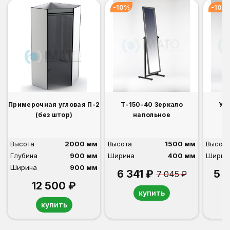
-10%
-10%
Примерочная угловая П-2
Т-150-40 Зеркало
У-
(без штор)
напольное
Высота
2000 мм
Высота
1500 мм
Высота
Глубина
900 мм
Ширина
400 мм
Ширин
Ширина
900 мм
6 341 ₽
5 
7 045 ₽
12 500 ₽
купить
купить