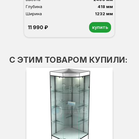
Глубина
418 мм
Ширина
1232 мм
11 990 ₽
купить
Орех
Белый
Серый
Светлый бук
Венге
С ЭТИМ ТОВАРОМ КУПИЛИ:
Вы
Гл
Ши
3