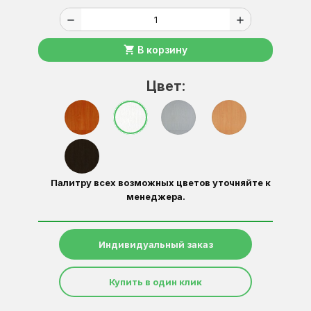
remove
add
shopping_cart
В корзину
Цвет:
Палитру всех возможных цветов уточняйте к
менеджера.
Индивидуальный заказ
Купить в один клик