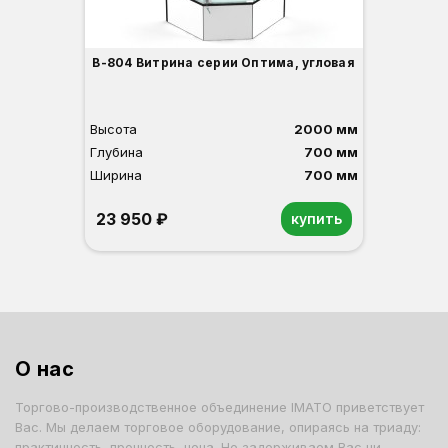
В-804 Витрина серии Оптима, угловая
Высота
2000 мм
Глубина
700 мм
Ширина
700 мм
23 950 ₽
купить
Орех
Белый
Серый
Светлый бук
Венге
О нас
Торгово-производственное объединение IMATO приветствует
Вас. Мы делаем торговое оборудование, опираясь на триаду:
практичность, прочность, цена. Не задерживаем Вас ни