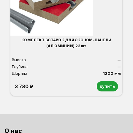
5
О
Б
С
С
В
Д
КОМПЛЕКТ ВСТАВОК ДЛЯ ЭКОНОМ-ПАНЕЛИ
(АЛЮМИНИЙ) 23 шт
Высота
--
Глубина
--
Ширина
1200 мм
3 780 ₽
купить
О нас