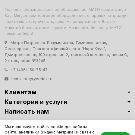
Торгово-производственное объединение IMATO приветствует
Вас. Мы делаем торговое оборудование, опираясь на триаду:
практичность, прочность, цена. Не задерживаем Вас ни
минутой больше: время-деньги. Начинайте бизнес с IMATO
прямо сейчас!
Метро Петровско-Разумовская, Тимирязевская,
Селигерская, Торгово-офисный центр "Норд Хаус",
Дмитровское ш, 100 строение 2, торговый комплекс, линия С,
2 этаж, офис №3245
+7 (495) 150-75-47
imato-info@yandex.ru
Клиентам
Категории и услуги
Написать нам
Витрины премиум-класса ИМАТО
·
Политика обработки персональных
Мы используем файлы cookie для работы
данных
сайта, аналитики (Яндекс.Метрика) и связи с