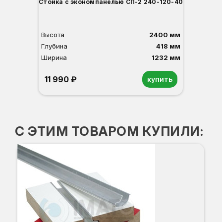
Стойка с экономпанелью СП-2 240-120-40
Высота
2400 мм
Глубина
418 мм
Ширина
1232 мм
11 990 ₽
купить
Орех
Белый
Серый
Светлый бук
Венге
С ЭТИМ ТОВАРОМ КУПИЛИ:
Вы
Гл
Ши