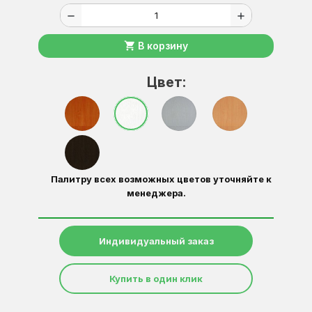
remove
add
shopping_cart
В корзину
Цвет:
Палитру всех возможных цветов уточняйте к
менеджера.
Индивидуальный заказ
Купить в один клик