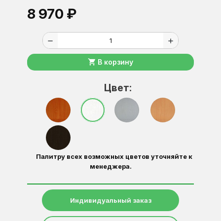
8 970 ₽
remove
add
shopping_cart
В корзину
Цвет:
Палитру всех возможных цветов уточняйте к
менеджера.
Индивидуальный заказ