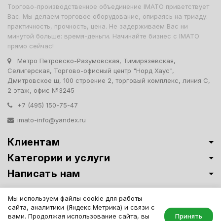
Торгово-производственное объединение IMATO приветствует
Вас. Мы делаем торговое оборудование, опираясь на триаду:
практичность, прочность, цена. Не задерживаем Вас ни
минутой больше: время-деньги. Начинайте бизнес с IMATO
прямо сейчас!
Метро Петровско-Разумовская, Тимирязевская,
Селигерская, Торгово-офисный центр "Норд Хаус",
Дмитровское ш, 100 строение 2, торговый комплекс, линия С,
2 этаж, офис №3245
+7 (495) 150-75-47
imato-info@yandex.ru
Клиентам
Категории и услуги
Написать нам
Витрины премиум-класса ИМАТО
·
Политика обработки персональных
Мы используем файлы cookie для работы
данных
сайта, аналитики (Яндекс.Метрика) и связи с
IMATO. Интернет Магазин Торговой И Офисной Мебели. ООО "ИМАТО",
вами. Продолжая использование сайта, вы
Принять