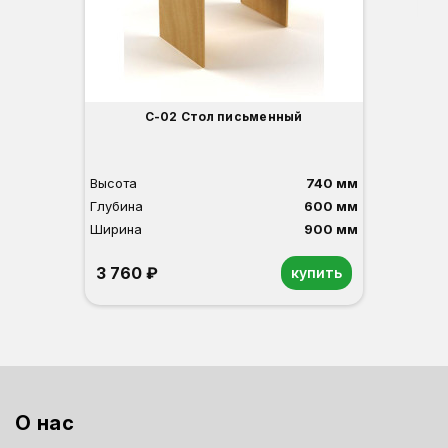
О
Б
С
С
В
Д
С-02 Стол письменный
Высота
740 мм
Глубина
600 мм
Ширина
900 мм
3 760 ₽
купить
Орех
Белый
Серый
Светлый бук
Венге
О нас