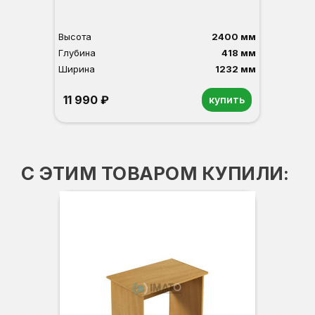
Высота
2400 мм
Глубина
418 мм
Ширина
1232 мм
11 990 ₽
купить
Орех
Белый
Серый
Светлый бук
Венге
С ЭТИМ ТОВАРОМ КУПИЛИ:
Вы
Гл
Ши
5