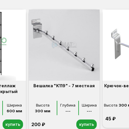
теллаж
Вешалка "K119" - 7 местная
Крючок-ве
ткрытый
Ширина
Высота
Глубина
Ширина
Высота
300 
600 мм
300 мм
---
---
45 ₽
200 ₽
купить
купить