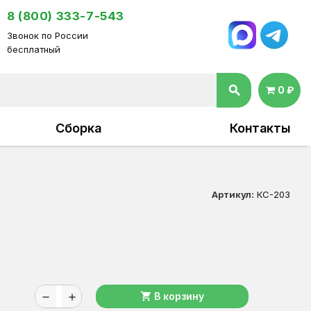
8 (800) 333-7-543
Звонок по России
бесплатный
search
0 ₽
Сборка
Контакты
Артикул:
КС-203
shopping_cart
В корзину
remove
add