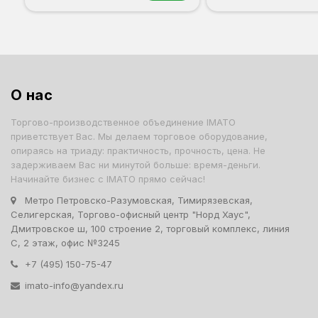
Орех
Белый
Серый
Светлый бук
Венге
Дуб сонома
О нас
Торгово-производственное объединение IMATO
приветствует Вас. Мы делаем торговое оборудование,
опираясь на триаду: практичность, прочность, цена. Не
задерживаем Вас ни минутой больше: время-деньги.
Начинайте бизнес с IMATO прямо сейчас!
Метро Петровско-Разумовская, Тимирязевская,
Селигерская, Торгово-офисный центр "Норд Хаус",
Дмитровское ш, 100 строение 2, торговый комплекс, линия
С, 2 этаж, офис №3245
+7 (495) 150-75-47
imato-info@yandex.ru