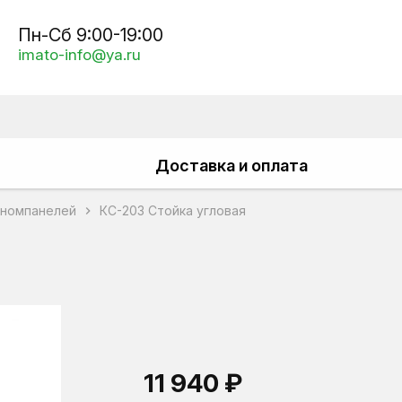
Пн-Сб 9:00-19:00
imato-info@ya.ru
Доставка и оплата
ономпанелей
КС-203 Стойка угловая
chevron_right
11 940 ₽