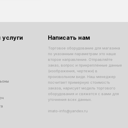
 услуги
Написать нам
Торговое оборудование для магазина
по указанным параметрам это наше
второе направление. Отправляйте
заказ, вопрос и прикреплённые данные
(изображения, чертежи) в
произвольном виде. Наш менеджер
льоны
посчитает примерную стоимость
заказа, нарисует модель торгового
оборудования и свяжется с вами для
юч
уточнения всех данных.
та
imato-info@yandex.ru