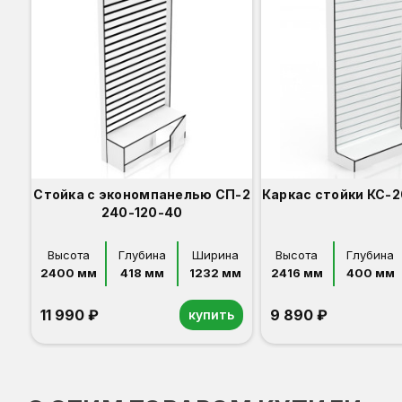
Стойка с экономпанелью СП-2
Каркас стойки КС-2
240-120-40
Высота
Глубина
Ширина
Высота
Глубина
2400 мм
418 мм
1232 мм
2416 мм
400 мм
11 990 ₽
9 890 ₽
купить
Орех
Белый
Серый
Светлый бук
Венге
Орех
Белый
Серый
Светлый бук
Венге