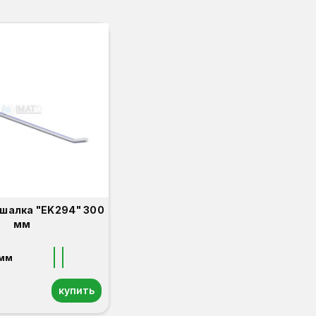
шалка "EK294" 300
мм
мм
купить