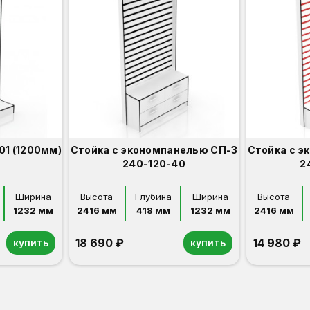
01 (1200мм)
Стойка с экономпанелью СП-3
Стойка с э
240-120-40
2
Ширина
Высота
Глубина
Ширина
Высота
1232 мм
2416 мм
418 мм
1232 мм
2416 мм
18 690 ₽
14 980 ₽
купить
купить
Орех
Белый
Серый
Светлый бук
Венге
Орех
Белый
Серый
Светлый бук
Венге