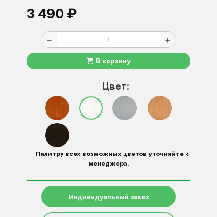
3 490 ₽
remove
add
shopping_cart
В корзину
Цвет:
Палитру всех возможных цветов уточняйте к
менеджера.
Индивидуальный заказ