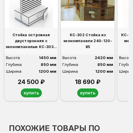
Стойка островная
КС-302 Стойка из
КС-30
двусторонняя с
экономпанели 240-120-
мет
экономпанелью КС-303 с
85
э
накопителем Н-35-Д
Высота
1450 мм
Высота
2420 мм
Высота
Глубина
850 мм
Глубина
850 мм
Глубин
Ширина
1200 мм
Ширина
1200 мм
Ширин
24 500 ₽
18 690 ₽
купить
купить
ПОХОЖИЕ ТОВАРЫ ПО