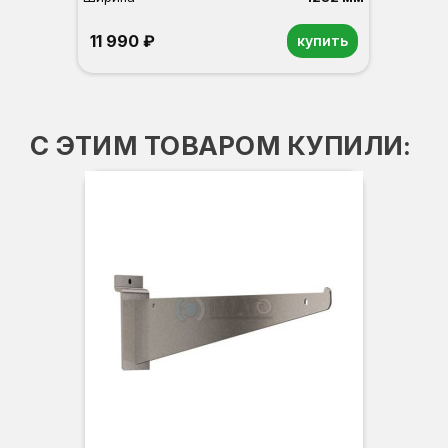
11 990 ₽
купить
Орех
Белый
Серый
Светлый бук
Венге
С ЭТИМ ТОВАРОМ КУПИЛИ: