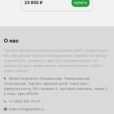
23 950 ₽
купить
Орех
Белый
Серый
Светлый бук
Венге
О нас
Торгово-производственное объединение IMATO приветствует
Вас. Мы делаем торговое оборудование, опираясь на триаду:
практичность, прочность, цена. Не задерживаем Вас ни
минутой больше: время-деньги. Начинайте бизнес с IMATO
прямо сейчас!
Метро Петровско-Разумовская, Тимирязевская,
Селигерская, Торгово-офисный центр "Норд Хаус",
Дмитровское ш, 100 строение 2, торговый комплекс, линия С,
2 этаж, офис №3245
+7 (495) 150-75-47
imato-info@yandex.ru