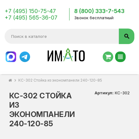
+7 (495) 150-75-47
8 (800) 333-7-543
+7 (495) 565-36-07
Звонок бесплатный
search
view_headline
chevron_right
КС-302 Стойка из экономпанели 240-120-85
Артикул:
КС-302
КС-302 СТОЙКА
ИЗ
ЭКОНОМПАНЕЛИ
240-120-85