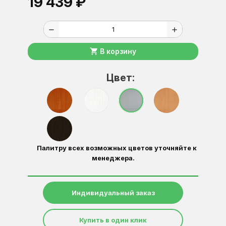
19 439 ₽
remove
add
shopping_cart
В корзину
Цвет:
Палитру всех возможных цветов уточняйте к
менеджера.
Индивидуальный заказ
Купить в один клик