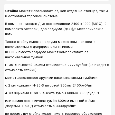
Стойка
может использоваться, как отдельно стоящая, так и
в островной торговой системе.
В комплект входят: Две экономпанели 2400 x 1200 (МДФ), 2
комплекта вставок , два подиума (ДСП),2 металлические
ноги.
Также стойку вместо подиума можно комплектовать
накопителями с дверцами или ящиками.
КС-302 вместо подиума может комплектоваться
накопительной тумбой
Н-35-Д высотой 350мм стоимостью 2777руб/шт (не входит в
стоимость стойки)
может дополняться другими накопительными тумбами:
с 2 мя ящиками Н-35-Я высотой 350мм 2450руб/шт
4-мя ящиками Н-60-Я высота тумбы 600мм 7360руб/шт
или самая экономичная тумба 600мм высотой с 2мя
дверями Н-60-Д стоимостью 3330руб/шт
по периметру стойка может иметь торцевое обрамление